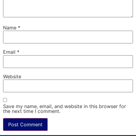
Name
*
Email
*
Website
Save my name, email, and website in this browser for
the next time I comment.