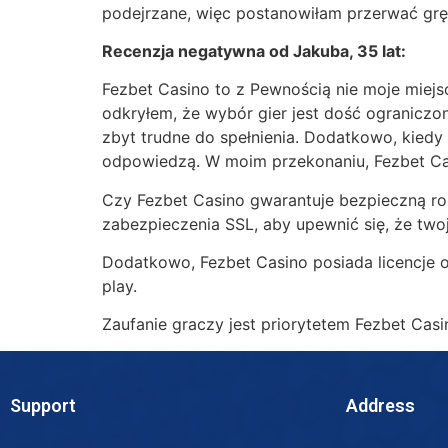
podejrzane, więc postanowiłam przerwać grę 
Recenzja negatywna od Jakuba, 35 lat:
Fezbet Casino to z Pewnością nie moje miejs
odkryłem, że wybór gier jest dość ograniczo
zbyt trudne do spełnienia. Dodatkowo, kiedy
odpowiedzą. W moim przekonaniu, Fezbet Cas
Czy Fezbet Casino gwarantuje bezpieczną ro
zabezpieczenia SSL, aby upewnić się, że tw
Dodatkowo, Fezbet Casino posiada licencje 
play.
Zaufanie graczy jest priorytetem Fezbet Casi
Support
Address