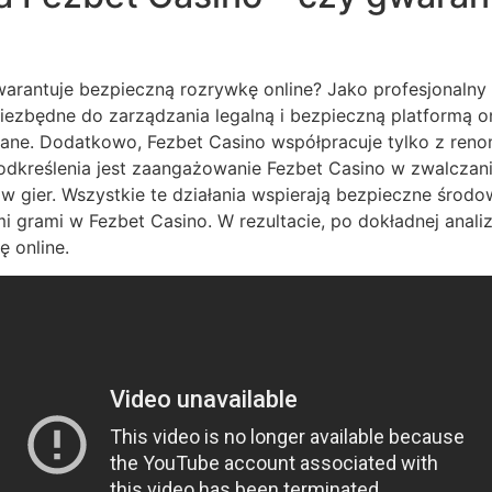
rantuje bezpieczną rozrywkę online? Jako profesjonalny 
 niezbędne do zarządzania legalną i bezpieczną platformą o
wane. Dodatkowo, Fezbet Casino współpracuje tylko z ren
odkreślenia jest zaangażowanie Fezbet Casino w zwalczani
gier. Wszystkie te działania wspierają bezpieczne środow
 grami w Fezbet Casino. W rezultacie, po dokładnej anali
 online.