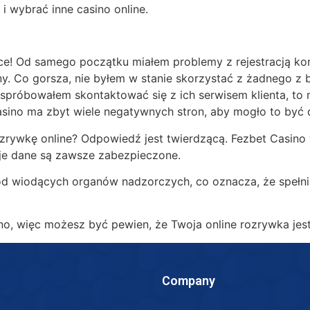
i wybrać inne casino online.
ce! Od samego początku miałem problemy z rejestracją kon
ny. Co gorsza, nie byłem w stanie skorzystać z żadnego z
 spróbowałem skontaktować się z ich serwisem klienta, to
ino ma zbyt wiele negatywnych stron, aby mogło to być d
zrywkę online? Odpowiedź jest twierdzącą. Fezbet Casino
oje dane są zawsze zabezpieczone.
od wiodących organów nadzorczych, co oznacza, że spełni
no, więc możesz być pewien, że Twoja online rozrywka jest
Company