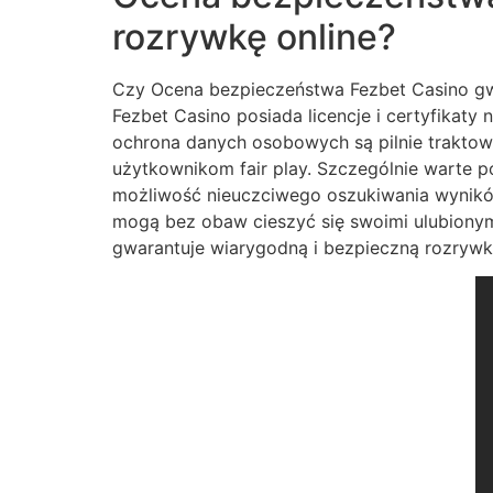
rozrywkę online?
Czy Ocena bezpieczeństwa Fezbet Casino gwa
Fezbet Casino posiada licencje i certyfikaty
ochrona danych osobowych są pilnie trakto
użytkownikom fair play. Szczególnie warte p
możliwość nieuczciwego oszukiwania wyników 
mogą bez obaw cieszyć się swoimi ulubionymi
gwarantuje wiarygodną i bezpieczną rozrywkę