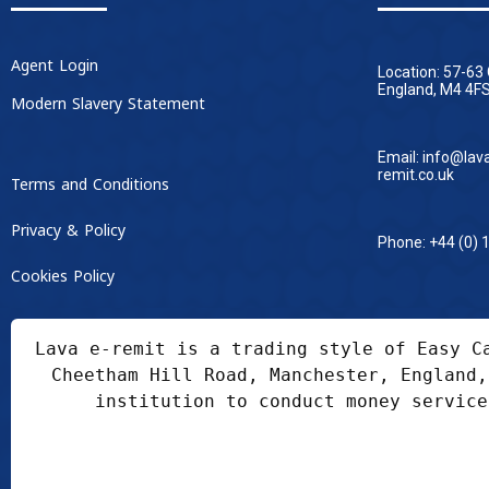
Agent Login
Location: 57-63
England, M4 4FS
Modern Slavery Statement
Email: info@lav
remit.co.uk
Terms and Conditions
Privacy & Policy
Phone: +44 (0) 
Cookies Policy
Lava e-remit is a trading style of Easy C
Cheetham Hill Road, Manchester, England,
institution to conduct money service