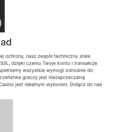
iad
j ochrony, nasz zespół techniczny stale
SSL, dzięki czemu Twoje konto i transakcje
e spełniamy wszystkie wymogi odnośnie do
eczeństwa graczy jest niezaprzeczalną
t Casino jest idealnym wyborem. Dołącz do nas