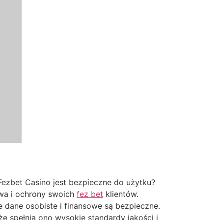
 Fezbet Casino jest bezpieczne do użytku?
twa i ochrony swoich
fez bet
klientów.
 dane osobiste i finansowe są bezpieczne.
e spełnia ono wysokie standardy jakości i