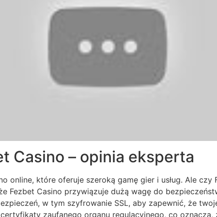
 Casino – opinia eksperta
o online, które oferuje szeroką gamę gier i usług. Ale czy
ć, że Fezbet Casino przywiązuje dużą wagę do bezpieczeńs
ezpieczeń, w tym szyfrowanie SSL, aby zapewnić, że twoje
certyfikaty zaufanego organu regulacyjnego, co oznacza, ż