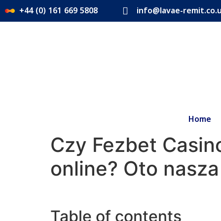
+44 (0) 161 669 5808
info@lavae-remit.co.
Home
Czy Fezbet Casin
online? Oto nasza
Table of contents