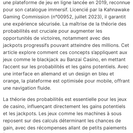
une plateforme de jeu en ligne lancée en 2019, reconnue
pour son catalogue immersif. Licencié par la Kahnawake
Gaming Commission (n°00952, juillet 2023), il garantit
une expérience sécurisée. La maîtrise de la théorie des
probabilités est cruciale pour augmenter les
opportunités de victoires, notamment avec des
jackpots progressifs pouvant atteindre des millions. Cet
article explore comment ces concepts s’appliquent aux
jeux comme le blackjack au Banzai Casino, en mettant
l’accent sur les probabilités et les gains potentiels. Avec
une interface en allemand et un design en bleu et
orange, la plateforme est optimisée pour mobile, offrant
une navigation fluide.
La théorie des probabilités est essentielle pour les jeux
de casino, influençant directement les gains potentiels
et les jackpots. Les jeux comme les machines à sous
reposent sur des calculs déterminant les chances de
gain, avec des récompenses allant de petits paiements