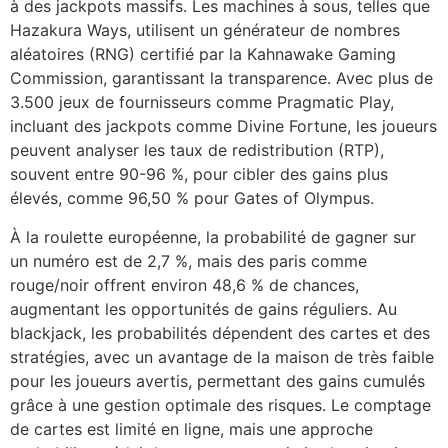
à des jackpots massifs. Les machines à sous, telles que
Hazakura Ways, utilisent un générateur de nombres
aléatoires (RNG) certifié par la Kahnawake Gaming
Commission, garantissant la transparence. Avec plus de
3.500 jeux de fournisseurs comme Pragmatic Play,
incluant des jackpots comme Divine Fortune, les joueurs
peuvent analyser les taux de redistribution (RTP),
souvent entre 90-96 %, pour cibler des gains plus
élevés, comme 96,50 % pour Gates of Olympus.
À la roulette européenne, la probabilité de gagner sur
un numéro est de 2,7 %, mais des paris comme
rouge/noir offrent environ 48,6 % de chances,
augmentant les opportunités de gains réguliers. Au
blackjack, les probabilités dépendent des cartes et des
stratégies, avec un avantage de la maison de très faible
pour les joueurs avertis, permettant des gains cumulés
grâce à une gestion optimale des risques. Le comptage
de cartes est limité en ligne, mais une approche