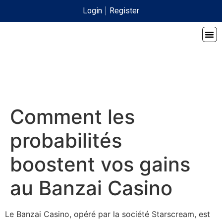
Login
Register
Comment les
probabilités
boostent vos gains
au Banzai Casino
Le Banzai Casino, opéré par la société Starscream, est