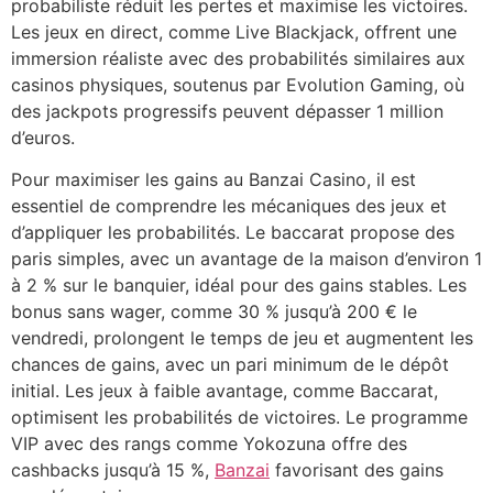
probabiliste réduit les pertes et maximise les victoires.
Les jeux en direct, comme Live Blackjack, offrent une
immersion réaliste avec des probabilités similaires aux
casinos physiques, soutenus par Evolution Gaming, où
des jackpots progressifs peuvent dépasser 1 million
d’euros.
Pour maximiser les gains au Banzai Casino, il est
essentiel de comprendre les mécaniques des jeux et
d’appliquer les probabilités. Le baccarat propose des
paris simples, avec un avantage de la maison d’environ 1
à 2 % sur le banquier, idéal pour des gains stables. Les
bonus sans wager, comme 30 % jusqu’à 200 € le
vendredi, prolongent le temps de jeu et augmentent les
chances de gains, avec un pari minimum de le dépôt
initial. Les jeux à faible avantage, comme Baccarat,
optimisent les probabilités de victoires. Le programme
VIP avec des rangs comme Yokozuna offre des
cashbacks jusqu’à 15 %,
Banzai
favorisant des gains