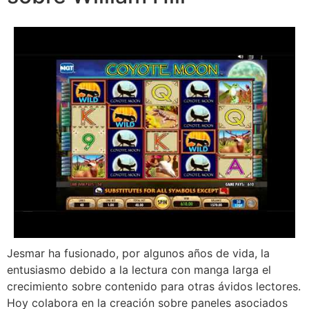
Jesmar ha fusionado, por algunos años de vida, la
entusiasmo debido a la lectura con manga larga el
crecimiento sobre contenido para otras ávidos lectores.
Hoy colabora en la creación sobre paneles asociados