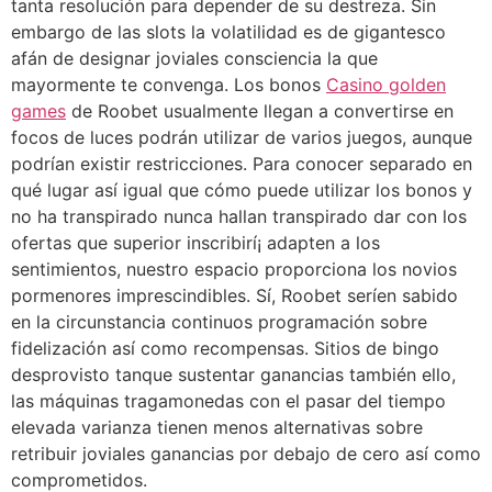
tanta resolución para depender de su destreza. Sin
embargo de las slots la volatilidad es de gigantesco
afán de designar joviales consciencia la que
mayormente te convenga. Los bonos
Casino golden
games
de Roobet usualmente llegan a convertirse en
focos de luces podrán utilizar de varios juegos, aunque
podrían existir restricciones. Para conocer separado en
qué lugar así­ igual que cómo puede utilizar los bonos y
no ha transpirado nunca hallan transpirado dar con los
ofertas que superior inscribirí¡ adapten a los
sentimientos, nuestro espacio proporciona los novios
pormenores imprescindibles. Sí, Roobet serí­en sabido
en la circunstancia continuos programación sobre
fidelización así­ como recompensas. Sitios de bingo
desprovisto tanque sustentar ganancias también ello,
las máquinas tragamonedas con el pasar del tiempo
elevada varianza tienen menos alternativas sobre
retribuir joviales ganancias por debajo de cero así­ como
comprometidos.