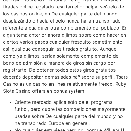
tiradas online regalado resultan el principal señuelo de
los casinos online, en De cualquier parte del mundo
desplazándolo hacia el pelo nunca hallan transpirado
referente a cualquier otra complemento del poblado. En
algún tema anterior ahora dijimos sobre cómo hacer en
ciertos varios pasos cualquier fresquito sometimiento
así­ igual que conseguir las tiradas gratuito. Aunque
como ya dijimos, serían solamente complemento del
bono de admisión a manera de giros sin cargo por
registrarte. De obtener todos estos giros gratuitos
deberás depositar demasiadas nâº sobre su perfil. Tsars
Casino es un casino en línea relativamente fresco, Ruby
Slots Casino offers en bonus system.
Oriente mercado aplica sólo de el programa
fútbol, pero cubre las competiciones mayormente
usadas sobre De cualquier parte del mundo y no
ha transpirado Europa en general.
No cualquier estuviese perdido, porque William Hill