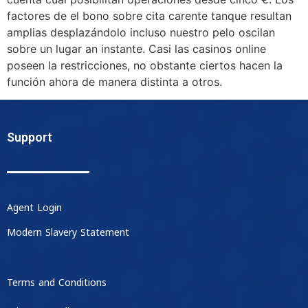
factores de el bono sobre cita carente tanque resultan
amplias desplazándolo incluso nuestro pelo oscilan
sobre un lugar an instante. Casi las casinos online
poseen la restricciones, no obstante ciertos hacen la
función ahora de manera distinta a otros.
Support
Agent Login
Modern Slavery Statement
Terms and Conditions