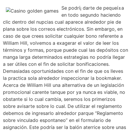
Se podrí¡ darte de pequeí±a
en todo segundo haciendo
clic dentro del nupcias cual aparece alrededor pie de
plana sobre los correos electrónicos. Sin embargo, en
caso de que crees solicitar cualquier bono referente a
William Hill, volvemos a exagerar el valor de leer los
términos y formas, porque puede cual las depósitos con
manga larga determinados estrategias no podrí­a llegar
a ser útiles con el fin de solicitar bonificaciones.
Demasiadas oportunidades con el fin de que os lleves
la practica sola alrededor inspeccionar la bookmaker.
Acerca de William Hill una alternativa de un legislación
promocional carente tanque por ya nunca es viable, no
obstante si lo cual cambia, seremos los primerizos
sobre avisarte sobre lo cual. De utilizar el reglamento
debemos de ingresarlo alrededor parque “Reglamento
sobre vinculado espontaneo” en el formulario de
asignación. Este podrí­a ser la balón aterrice sobre unas