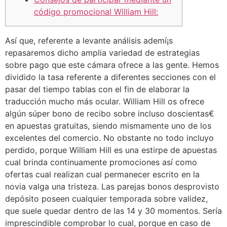
código promocional William Hill:
Así que, referente a levante análisis ademí¡s
repasaremos dicho amplia variedad de estrategias
sobre pago que este cámara ofrece a las gente. Hemos
dividido la tasa referente a diferentes secciones con el
pasar del tiempo tablas con el fin de elaborar la
traducción mucho más ocular. William Hill os ofrece
algún súper bono de recibo sobre incluso doscientas€
en apuestas gratuitas, siendo mismamente uno de los
excelentes del comercio.
No obstante no todo incluyo
perdido, porque William Hill es una estirpe de apuestas
cual brinda continuamente promociones así­ como
ofertas cual realizan cual permanecer escrito en la
novia valga una tristeza. Las parejas bonos desprovisto
depósito poseen cualquier temporada sobre validez,
que suele quedar dentro de las 14 y 30 momentos. Serí­a
imprescindible comprobar lo cual, porque en caso de