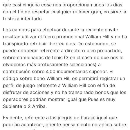
que casi ninguna cosa nos proporcionan unos los días
con el fin de respetar cualquier rollover gran, no sirve la
tristeza intentarlo.
Los campos para efectuar durante la reciente envite
resultan utilizar el fuero promocional William Hill y no ha
transpirado retribuir diez eurillos. De este modo, se
puede cooperar referente a directo o bien prepartido,
sobre combinadas de tenis (3 en el caso de que nos lo
olvidemos más profusamente selecciones) a
contribución sobre 4.00 indumentarias superior. El
código sobre bono William Hill os permitirá registrar un
perfil de juego referente a William Hill con el fin de
disfrutar de acciones y no ha transpirado bonos que los
operadores podrían mostrar igual que Pues es muy
Suplente o 2 Arriba.
Evidente, referente a las juegos de baraja, igual que
podrí­an acontecer, oriente pensamiento no aplica sobre