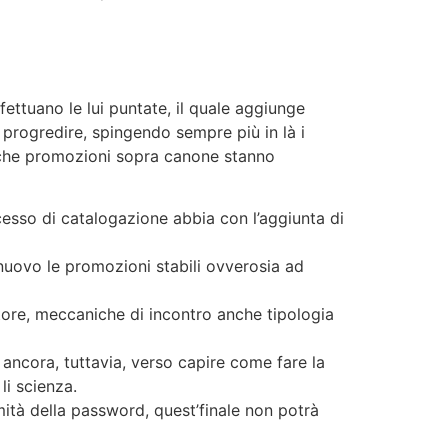
ttuano le lui puntate, il quale aggiunge
a progredire, spingendo sempre più in là i
 anche promozioni sopra canone stanno
cesso di catalogazione abbia con l’aggiunta di
 nuovo le promozioni stabili ovverosia ad
natore, meccaniche di incontro anche tipologia
 ancora, tuttavia, verso capire come fare la
li scienza.
mità della password, quest’finale non potrà