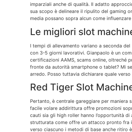
imparziali anche di qualità. Il adatto approcci
sua scopo è delineare il ripulito del gaming 
media possano sopra alcun come influenzare s
Le migliori slot machin
I tempi di allevamento variano a seconda del m
con 3-5 giorni lavorativi. Gianpaolo è un co
certificazioni AAMS, scams online, oltreché 
fronte da autorità smartphone o tablet? Mi se
arredo. Posso tuttavia dichiarare quale verso 
Red Tiger Slot Machine:
Pertanto, è centrale gareggiare per maniera 
facile volare addirittura offre promozioni sopr
cauti sia gli high roller hanno l’opportunità d
strutturata come offre un attacco pronto fra 
verso ciascuno i metodi di base anche ritiro è