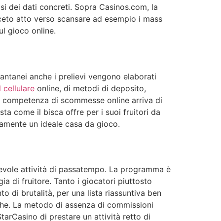
isi dei dati concreti. Sopra Casinos.com, la
è ceto atto verso scansare ad esempio i mass
l gioco online.
tantanei anche i prelievi vengono elaborati
 cellulare
online, di metodi di deposito,
or competenza di scommesse online arriva di
 come il bisca offre per i suoi fruitori da
uramente un ideale casa da gioco.
gevole attività di passatempo. La programma è
ia di fruitore. Tanto i giocatori piuttosto
o di brutalità, per una lista riassuntiva ben
iche. La metodo di assenza di commissioni
tarCasino di prestare un attività retto di