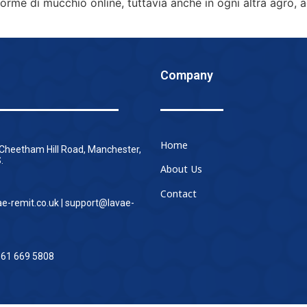
forme di mucchio online, tuttavia anche in ogni altra agro, a
Company
Home
 Cheetham Hill Road, Manchester,
.
About Us
Contact
ae-remit.co.uk | support@lavae-
161 669 5808