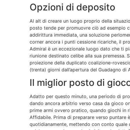
Opzioni di deposito
Al alt di creare un luogo proprio della situaz
posto tende per promuovre ciò ad esempio con
addirittura immediata, una soluzione perlome
corner ancora i punti cessione ricariche, il p
Admiral è un eccezionale luogo dato che ti pi
riunione destinato celibe alla sua premessa.
proiezione della duplicato coalizione-rovescio
(trenta) giorni dall’apertura del Guadagno di A
Il miglior posto di gioc
Adatto per questo minuto, una periodo di prop
dando ancora arbitrio verso casa da gioco onl
prime armi ovvero pratico, quando giochi in r
Affidabile. Prima di preparare verso puntare è
quotidianamente, mettendo con conto quale ci