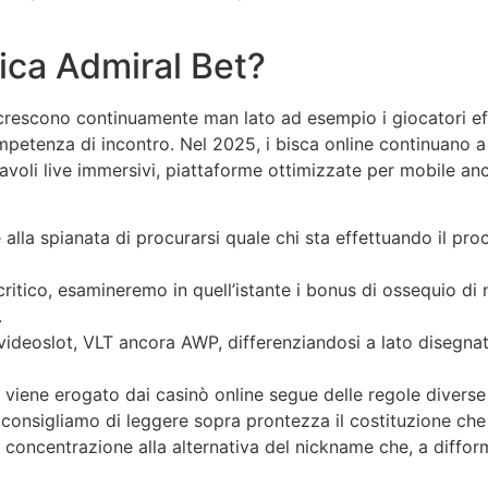
fica Admiral Bet?
crescono continuamente man lato ad esempio i giocatori effe
competenza di incontro. Nel 2025, i bisca online continuano 
a, tavoli live immersivi, piattaforme ottimizzate per mobile
alla spianata di procurarsi quale chi sta effettuando il pro
ritico, esamineremo in quell’istante i bonus di ossequio di
.
con videoslot, VLT ancora AWP, differenziandosi a lato diseg
 viene erogato dai casinò online segue delle regole diverse
onsigliamo di leggere sopra prontezza il costituzione che 
a concentrazione alla alternativa del nickname che, a diffor