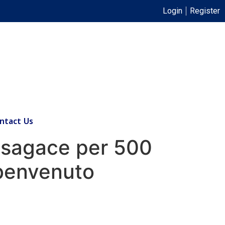
Login
Register
ntact Us
a sagace per 500
 benvenuto