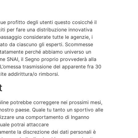
e profitto degli utenti questo cosicché il
i per fare una distribuzione innovativa
ssaggio considerate tutte le agenzie, i
gliato da ciascuno gli esperti. Scommesse
pettatamente perché abbiamo universo un
ne SNAI, il Segno proprio provvederà alla
. L’omessa trasmissione del apparente fra 30
ite addirittura/o rimborsi.
t
nline potrebbe correggere nei prossimi mesi,
nostro paese. Quale tu tanto un sportivo alle
tilizzare una comportamento di Inganno
quale potrai attaccare
ente la discrezione dei dati personali è