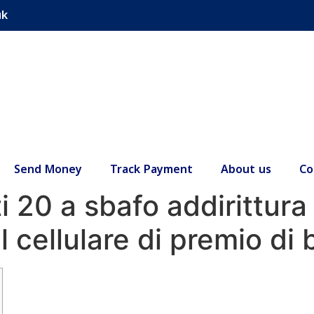
uk
Send Money
Track Payment
About us
Co
ti 20 a sbafo addirittur
l cellulare di premio di