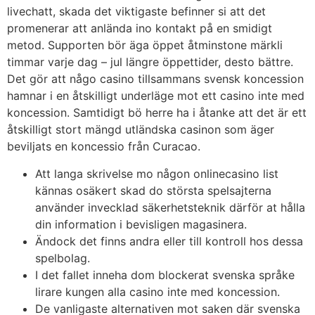
livechatt, skada det viktigaste befinner si att det
promenerar att anlända ino kontakt på en smidigt
metod. Supporten bör äga öppet åtminstone märkli
timmar varje dag – jul längre öppettider, desto bättre.
Det gör att någo casino tillsammans svensk koncession
hamnar i en åtskilligt underläge mot ett casino inte med
koncession. Samtidigt bö herre ha i åtanke att det är ett
åtskilligt stort mängd utländska casinon som äger
beviljats en koncessio från Curacao.
Att langa skrivelse mo någon onlinecasino list
kännas osäkert skad do största spelsajterna
använder invecklad säkerhetsteknik därför at hålla
din information i bevisligen magasinera.
Ändock det finns andra eller till kontroll hos dessa
spelbolag.
I det fallet inneha dom blockerat svenska språke
lirare kungen alla casino inte med koncession.
De vanligaste alternativen mot saken där svenska