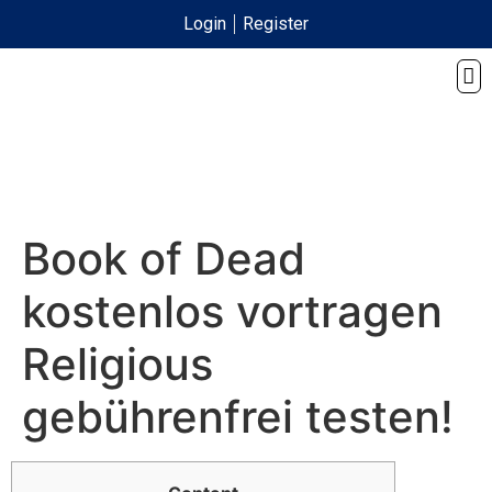
Login
Register
Book of Dead
kostenlos vortragen
Religious
gebührenfrei testen!