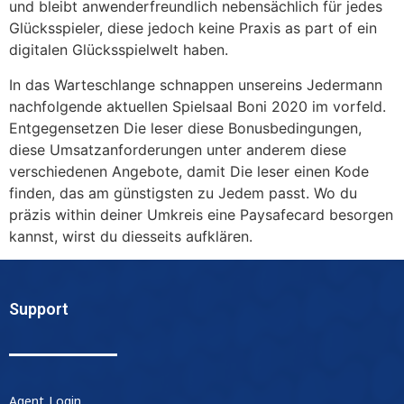
und bleibt anwenderfreundlich nebensächlich für jedes
Glücksspieler, diese jedoch keine Praxis as part of ein
digitalen Glücksspielwelt haben.
In das Warteschlange schnappen unsereins Jedermann
nachfolgende aktuellen Spielsaal Boni 2020 im vorfeld.
Entgegensetzen Die leser diese Bonusbedingungen,
diese Umsatzanforderungen unter anderem diese
verschiedenen Angebote, damit Die leser einen Kode
finden, das am günstigsten zu Jedem passt. Wo du
präzis within deiner Umkreis eine Paysafecard besorgen
kannst, wirst du diesseits aufklären.
Support
Agent Login