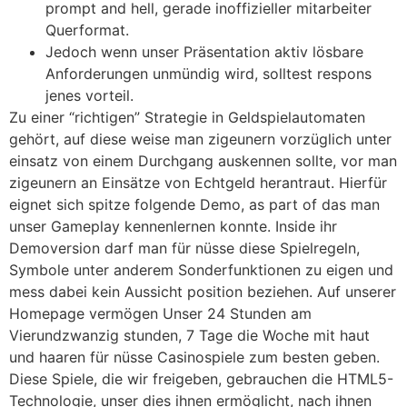
prompt and hell, gerade inoffizieller mitarbeiter
Querformat.
Jedoch wenn unser Präsentation aktiv lösbare
Anforderungen unmündig wird, solltest respons
jenes vorteil.
Zu einer “richtigen” Strategie in Geldspielautomaten
gehört, auf diese weise man zigeunern vorzüglich unter
einsatz von einem Durchgang auskennen sollte, vor man
zigeunern an Einsätze von Echtgeld herantraut. Hierfür
eignet sich spitze folgende Demo, as part of das man
unser Gameplay kennenlernen konnte. Inside ihr
Demoversion darf man für nüsse diese Spielregeln,
Symbole unter anderem Sonderfunktionen zu eigen und
mess dabei kein Aussicht position beziehen. Auf unserer
Homepage vermögen Unser 24 Stunden am
Vierundzwanzig stunden, 7 Tage die Woche mit haut
und haaren für nüsse Casinospiele zum besten geben.
Diese Spiele, die wir freigeben, gebrauchen die HTML5-
Technologie, unser dies ihnen ermöglicht, nach ihnen