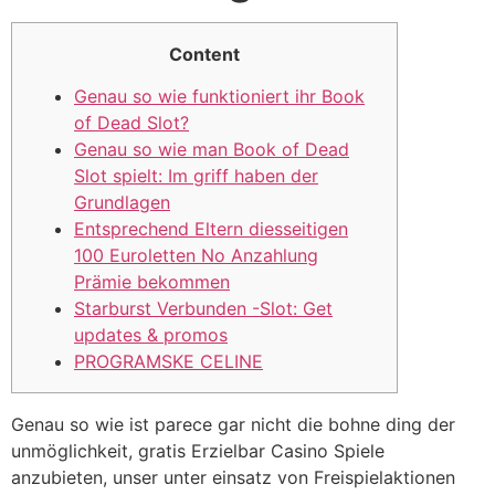
Content
Genau so wie funktioniert ihr Book
of Dead Slot?
Genau so wie man Book of Dead
Slot spielt: Im griff haben der
Grundlagen
Entsprechend Eltern diesseitigen
100 Euroletten No Anzahlung
Prämie bekommen
Starburst Verbunden -Slot: Get
updates & promos
PROGRAMSKE CELINE
Genau so wie ist parece gar nicht die bohne ding der
unmöglichkeit, gratis Erzielbar Casino Spiele
anzubieten, unser unter einsatz von Freispielaktionen