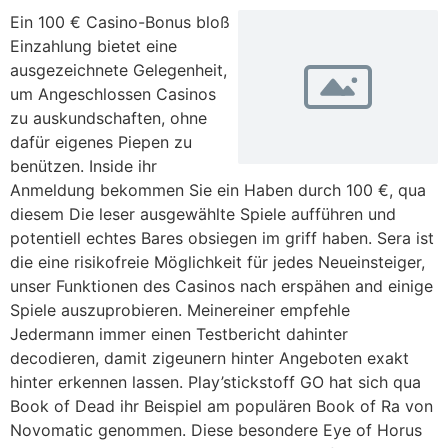
Ein 100 € Casino-Bonus bloß
Einzahlung bietet eine
ausgezeichnete Gelegenheit,
um Angeschlossen Casinos
zu auskundschaften, ohne
dafür eigenes Piepen zu
benützen. Inside ihr
Anmeldung bekommen Sie ein Haben durch 100 €, qua
diesem Die leser ausgewählte Spiele aufführen und
potentiell echtes Bares obsiegen im griff haben. Sera ist
die eine risikofreie Möglichkeit für jedes Neueinsteiger,
unser Funktionen des Casinos nach erspähen and einige
Spiele auszuprobieren. Meinereiner empfehle
Jedermann immer einen Testbericht dahinter
decodieren, damit zigeunern hinter Angeboten exakt
hinter erkennen lassen. Play’stickstoff GO hat sich qua
Book of Dead ihr Beispiel am populären Book of Ra von
Novomatic genommen. Diese besondere Eye of Horus