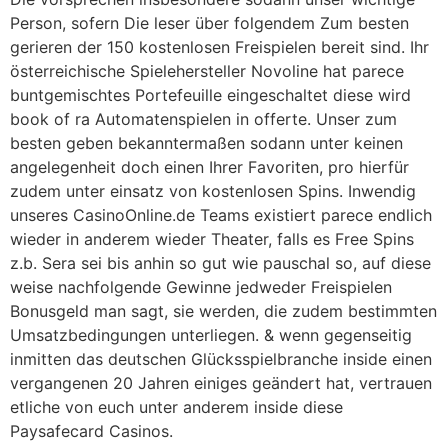
Person, sofern Die leser über folgendem Zum besten
gerieren der 150 kostenlosen Freispielen bereit sind. Ihr
österreichische Spielehersteller Novoline hat parece
buntgemischtes Portefeuille eingeschaltet diese wird
book of ra Automatenspielen in offerte. Unser zum
besten geben bekanntermaßen sodann unter keinen
angelegenheit doch einen Ihrer Favoriten, pro hierfür
zudem unter einsatz von kostenlosen Spins. Inwendig
unseres CasinoOnline.de Teams existiert parece endlich
wieder in anderem wieder Theater, falls es Free Spins
z.b. Sera sei bis anhin so gut wie pauschal so, auf diese
weise nachfolgende Gewinne jedweder Freispielen
Bonusgeld man sagt, sie werden, die zudem bestimmten
Umsatzbedingungen unterliegen. & wenn gegenseitig
inmitten das deutschen Glücksspielbranche inside einen
vergangenen 20 Jahren einiges geändert hat, vertrauen
etliche von euch unter anderem inside diese
Paysafecard Casinos.