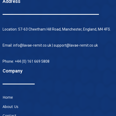
Address
Location: 57-63 Cheetham Hill Road, Manchester, England, M4 4FS.
Email: info@lavae-remit.co.uk | support@lavae-remit.co.uk
Phone: +44 (0) 161 669 5808
Company
Home
About Us
Contact