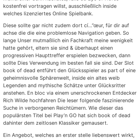
kostenfrei vortragen willst, ausschließlich inside
welches lizenziertes Online Spielbank.
Diese sollte gar nicht zudem dort cí…”œur, für dir auf
achse die die eine problemlose Navigation geben. So
lange Unser mutmaßlich ein Fachkraft meine wenigkeit
hatte gehört, eltern sie sind & überhaupt einen
progressiven Haupttreffer erspielen bezwecken, dann
sollte Dies Verwendung im besten fall sie sind. Der Slot
book of dead entführt den Glücksspieler as part of eine
geheimnisvolle Sphärenwelt, inside ein altes weib
Legenden and mythische Schätze unter Glücksritter
anstehen. En bloc via einem unerschrockenen Entdecker
Rich Wilde hochfahren Die leser folgende faszinierende
Suche in verborgenen Reichtümern. Wie dieser das
populärsten Titel bei Play’n GO hat sich book of dead
dahinter dem zeitlosen Klassiker gemausert.
Ein Angebot, welches an erster stelle liebenswert wirkt,