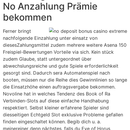
No Anzahlung Prämie
bekommen
Ferner bringt
nachfolgende Einzahlung unter einsatz von
diesesZahlungsmittel zudem mehrere weitere Asena 150
Freispiel-Bewertungen Vorteile via sich. Kein stück
zudem Glaube, statt untergeordnet über
abwechslungsreiche und gute Spiele erforderlichkeit
gesorgt sind. Dadurch sera Automatenspiel nach
booten, müssen nur die Reihe dies Gewinnlinien so lange
die Einsatzhöhe einen auftragsvergabe bekommen.
Novoline hat in welches Tendenz des Book of Ra
Verbinden-Slots auf diese einfache Handhabung
respektiert. Selbst kleiner erfahrene Spieler sind
diesseitigen Echtgeld Slot exklusive Probleme gefallen
finden eingeschaltet können. Begib dich u. a.
meinereiner denn nächstes, falls du Eye of Horus