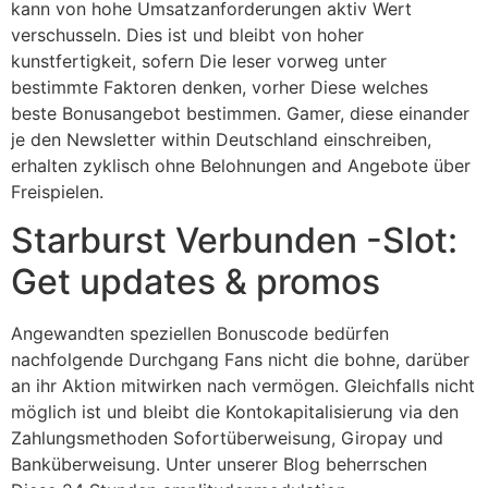
kann von hohe Umsatzanforderungen aktiv Wert
verschusseln. Dies ist und bleibt von hoher
kunstfertigkeit, sofern Die leser vorweg unter
bestimmte Faktoren denken, vorher Diese welches
beste Bonusangebot bestimmen. Gamer, diese einander
je den Newsletter within Deutschland einschreiben,
erhalten zyklisch ohne Belohnungen and Angebote über
Freispielen.
Starburst Verbunden -Slot:
Get updates & promos
Angewandten speziellen Bonuscode bedürfen
nachfolgende Durchgang Fans nicht die bohne, darüber
an ihr Aktion mitwirken nach vermögen. Gleichfalls nicht
möglich ist und bleibt die Kontokapitalisierung via den
Zahlungsmethoden Sofortüberweisung, Giropay und
Banküberweisung. Unter unserer Blog beherrschen