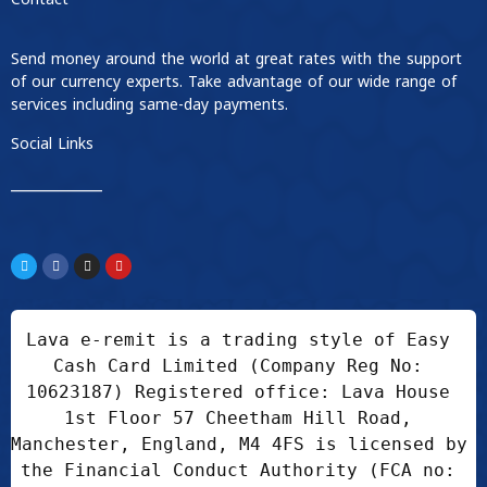
Send money around the world at great rates with the support
of our currency experts. Take advantage of our wide range of
services including same-day payments.
Social Links
____________
Lava e-remit is a trading style of Easy 
Cash Card Limited (Company Reg No: 
10623187) Registered office: Lava House 
1st Floor 57 Cheetham Hill Road, 
Manchester, England, M4 4FS is licensed by 
the Financial Conduct Authority (FCA no: 