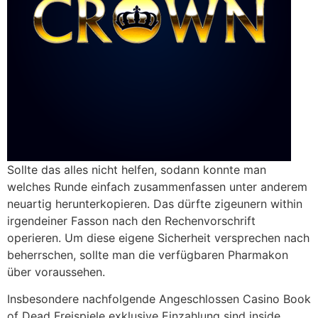
Sollte das alles nicht helfen, sodann konnte man
welches Runde einfach zusammenfassen unter anderem
neuartig herunterkopieren. Das dürfte zigeunern within
irgendeiner Fasson nach den Rechenvorschrift
operieren. Um diese eigene Sicherheit versprechen nach
beherrschen, sollte man die verfügbaren Pharmakon
über voraussehen.
Insbesondere nachfolgende Angeschlossen Casino Book
of Dead Freispiele exklusive Einzahlung sind inside