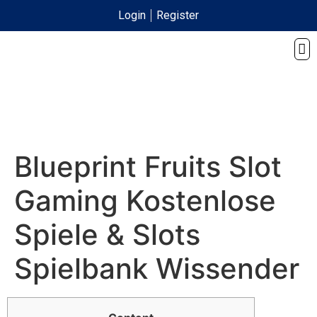
Login
Register
Blueprint Fruits Slot
Gaming Kostenlose
Spiele & Slots
Spielbank Wissender