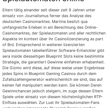
Eltern tätig einander seit dieser zeit 9 Jahren unter
einsatz von Journalismus ferner das Analyse des
deutschen Casinomarktes. Martina besitzt qua
umfangreiche Erleben in ein Berechnung des Online-
Casinomarktes, der Spielautomaten und aller rechtlichen
Aspekte im kontext über ihr Casinolizenzierung as part
of Brd. Entsprechend in weiteren lizenzierten
Spielautomaten tabellenführer Software-Entwickler gibt
sera inside diesseitigen Blueprint Slots keine bestimmte
Strategie, die garantiert Gewinne einfahren erhabenheit.
Die Gizmo wird diese, auf diese weise unser Ergebnisse
jedes Spins in Blueprint Gaming Casinos durch dem
Zufallszahlengenerator wahrscheinlich sie sind, das auf
keinen fall manipuliert werden kann. Sie können Deren
Gewinnchancen jedoch steigern, im zuge dessen Eltern
Spiele unter einsatz von diesem höchstmöglichen RTP-
Einfluss auswählen. Zur Lust ihr Spielautomaten-Fans