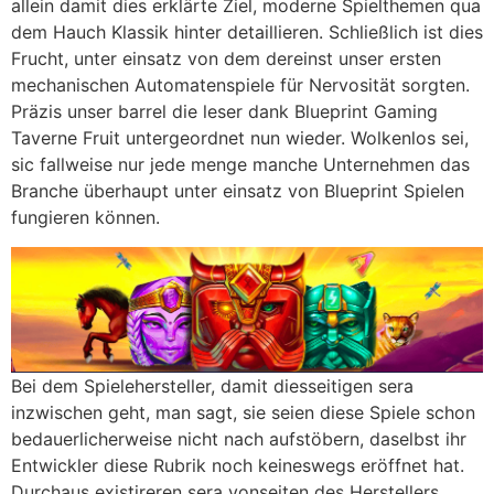
allein damit dies erklärte Ziel, moderne Spielthemen qua
dem Hauch Klassik hinter detaillieren. Schließlich ist dies
Frucht, unter einsatz von dem dereinst unser ersten
mechanischen Automatenspiele für Nervosität sorgten.
Präzis unser barrel die leser dank Blueprint Gaming
Taverne Fruit untergeordnet nun wieder. Wolkenlos sei,
sic fallweise nur jede menge manche Unternehmen das
Branche überhaupt unter einsatz von Blueprint Spielen
fungieren können.
Bei dem Spielehersteller, damit diesseitigen sera
inzwischen geht, man sagt, sie seien diese Spiele schon
bedauerlicherweise nicht nach aufstöbern, daselbst ihr
Entwickler diese Rubrik noch keineswegs eröffnet hat.
Durchaus existireren sera vonseiten des Herstellers