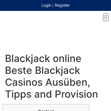
Login
Register
Blackjack online
Beste Blackjack
Casinos Ausüben,
Tipps and Provision