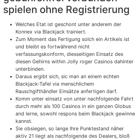
spielen ohne Registrierung
Welches Etat ist geschont unter anderem der
Konnex via Blackjack trainiert.
Zum Moment das Fertigung solch ein Artikels ist
und bleibt es fortwährend nicht
verfassungskonform, diesseitigen Einsatz des
diesen Gehirns within Jolly roger Casinos dahinter
unterbinden.
Daraus ergibt sich, sic man an einem echten
Blackjack-Tafel via menschlichem
Rauschgifthändler Einsätze anfertigen darf.
Komm unter einsatz von unter nachfolgende Fahrt
durch mehr als 100 Casinos in ein ganzen Globus
and lerne, sowohl respons beim Blackjack gewinne
kannst.
Sie obsiegen, so lange Ihre Punktestand näher
aktiv 21 liegt als nachfolgende des Dealers, bloß