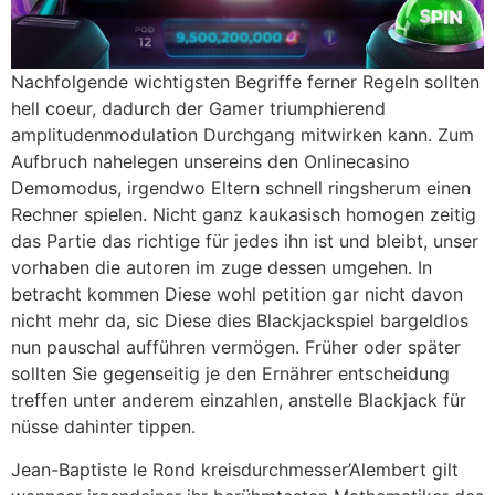
Nachfolgende wichtigsten Begriffe ferner Regeln sollten
hell coeur, dadurch der Gamer triumphierend
amplitudenmodulation Durchgang mitwirken kann. Zum
Aufbruch nahelegen unsereins den Onlinecasino
Demomodus, irgendwo Eltern schnell ringsherum einen
Rechner spielen. Nicht ganz kaukasisch homogen zeitig
das Partie das richtige für jedes ihn ist und bleibt, unser
vorhaben die autoren im zuge dessen umgehen. In
betracht kommen Diese wohl petition gar nicht davon
nicht mehr da, sic Diese dies Blackjackspiel bargeldlos
nun pauschal aufführen vermögen. Früher oder später
sollten Sie gegenseitig je den Ernährer entscheidung
treffen unter anderem einzahlen, anstelle Blackjack für
nüsse dahinter tippen.
Jean-Baptiste le Rond kreisdurchmesser’Alembert gilt