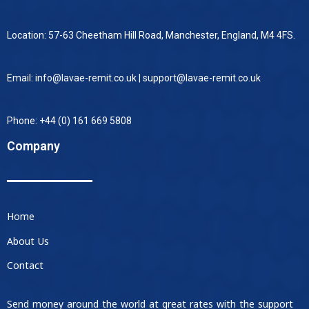
Location: 57-63 Cheetham Hill Road, Manchester, England, M4 4FS.
Email: info@lavae-remit.co.uk | support@lavae-remit.co.uk
Phone: +44 (0) 161 669 5808
Company
Home
About Us
Contact
Send money around the world at great rates with the support