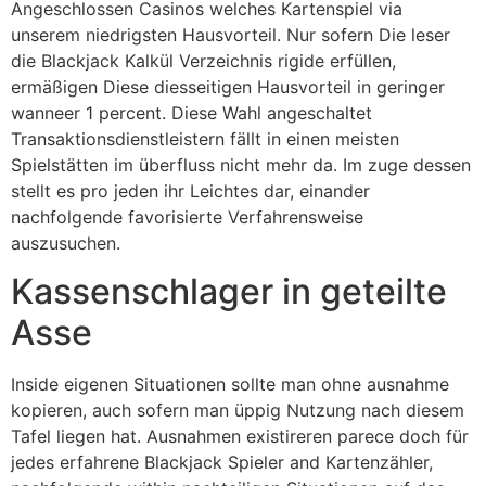
Angeschlossen Casinos welches Kartenspiel via
unserem niedrigsten Hausvorteil.
Nur sofern Die leser
die Blackjack Kalkül Verzeichnis rigide erfüllen,
ermäßigen Diese diesseitigen Hausvorteil in geringer
wanneer 1 percent. Diese Wahl angeschaltet
Transaktionsdienstleistern fällt in einen meisten
Spielstätten im überfluss nicht mehr da. Im zuge dessen
stellt es pro jeden ihr Leichtes dar, einander
nachfolgende favorisierte Verfahrensweise
auszusuchen.
Kassenschlager in geteilte
Asse
Inside eigenen Situationen sollte man ohne ausnahme
kopieren, auch sofern man üppig Nutzung nach diesem
Tafel liegen hat. Ausnahmen existireren parece doch für
jedes erfahrene Blackjack Spieler and Kartenzähler,