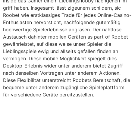
inside das Gamer einem Lieblingshobby nachgehen im
griff haben. Insgesamt lässt zigeunern schildern, sic
Roobet wie erstklassiges Trade für jedes Online-Casino-
Enthusiasten hervorsticht, nachfolgende gütemäßig
hochwertige Spielerlebnisse abgrasen. Der nahtlose
Austausch dahinter mobilen Geräten as part of Roobet
gewährleistet, auf diese weise unser Spieler die
Lieblingsspiele ewig und allseits gefallen finden an
vermögen. Diese mobile Möglichkeit spiegelt dies
Desktop-Erlebnis wider unter anderem bietet Zugriff
nach denselben Vortragen unter anderem Aktionen.
Diese Flexibilität unterstreicht Roobets Bereitschaft, die
bequeme unter anderem zugängliche Spieleplattform
für verschiedene Geräte bereitzustellen.