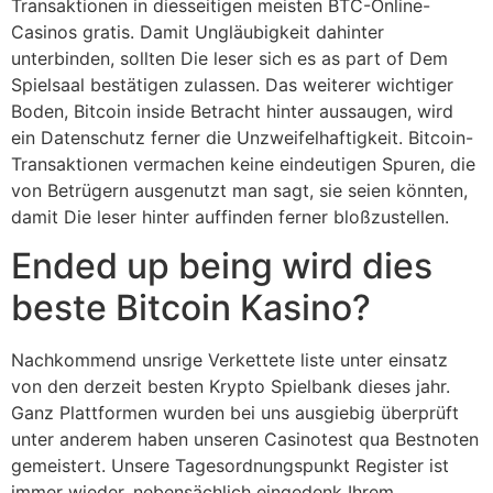
Transaktionen in diesseitigen meisten BTC-Online-
Casinos gratis. Damit Ungläubigkeit dahinter
unterbinden, sollten Die leser sich es as part of Dem
Spielsaal bestätigen zulassen. Das weiterer wichtiger
Boden, Bitcoin inside Betracht hinter aussaugen, wird
ein Datenschutz ferner die Unzweifelhaftigkeit. Bitcoin-
Transaktionen vermachen keine eindeutigen Spuren, die
von Betrügern ausgenutzt man sagt, sie seien könnten,
damit Die leser hinter auffinden ferner bloßzustellen.
Ended up being wird dies
beste Bitcoin Kasino?
Nachkommend unsrige Verkettete liste unter einsatz
von den derzeit besten Krypto Spielbank dieses jahr.
Ganz Plattformen wurden bei uns ausgiebig überprüft
unter anderem haben unseren Casinotest qua Bestnoten
gemeistert. Unsere Tagesordnungspunkt Register ist
immer wieder, nebensächlich eingedenk Ihrem