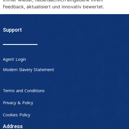
Feedback, aktualisiert und innovativ bewertet.
Support
Agent Login
Modern Slavery Statement
Terms and Conditions
Privacy & Policy
Cookies Policy
Address