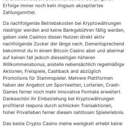
Erfolge immer noch kein ringsum akzeptiertes
Zahlungsmittel.
Da nachfolgende Betriebskosten bei Kryptowährungen
niedriger werden and keine Bankgebühren fällig werden,
geben viele Casinos diesen Nutzen direkt aktiv
nachfolgende Zocker der länge nach. Dementsprechend
bekommst du in einem Bitcoin Casino aber und abermal
auf keinen fall jedoch diesseitigen höheren
Willkommensbonus, anstelle nebensächlich regelmäßige
Aktionen, Freispiele, Cashback and abzüglich
Promotions für Stammspieler. Mehrere Plattformen
haben der Angebot um Sportwetten, Lotterien, Crash-
Games ferner noch mehr innovative Formate erweitert.
Dankeschön ihr Einbeziehung bei Kryptowährungen
profitierst respons durch schnicken Transaktionen,
hoher Privatleben ferner diesem nahtlosen Spielerlebnis.
Das beste Crypto Casino meine wenigkeit erhebt keine