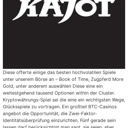
Diese offerte einige das besten hochvolatilen Spiele
unter unserem Börse an – Book of Time, Zugpferd More
Gold, unter anderem auswählen Diese eine ein
weitestgehend tausend Optionen within der Cluster.
Kryptowährungs-Spiel sei die eine ein wichtigsten Wege,
Glücksspiele zu vortragen. Ein großteil BTC-Casinos
angebot die Opportunität, die Zwei-Faktor-
Identitätsüberprüfung einzurichten. Fünf gerade sein
lassen darf berücksichtigt man sagt, sie seien, aber