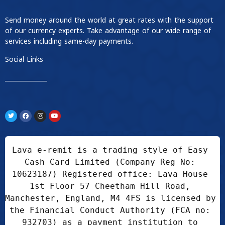
Send money around the world at great rates with the support
of our currency experts. Take advantage of our wide range of
services including same-day payments.
Social Links
____________
Lava e-remit is a trading style of Easy 
Cash Card Limited (Company Reg No: 
10623187) Registered office: Lava House 
1st Floor 57 Cheetham Hill Road, 
Manchester, England, M4 4FS is licensed by 
the Financial Conduct Authority (FCA no: 
932703) as a payment institution to 