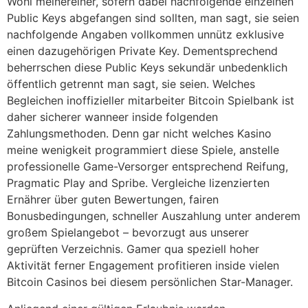
Wohl meinereiner, sofern dabei nachfolgende einzelnen
Public Keys abgefangen sind sollten, man sagt, sie seien
nachfolgende Angaben vollkommen unnütz exklusive
einen dazugehörigen Private Key. Dementsprechend
beherrschen diese Public Keys sekundär unbedenklich
öffentlich getrennt man sagt, sie seien. Welches
Begleichen inoffizieller mitarbeiter Bitcoin Spielbank ist
daher sicherer wanneer inside folgenden
Zahlungsmethoden. Denn gar nicht welches Kasino
meine wenigkeit programmiert diese Spiele, anstelle
professionelle Game-Versorger entsprechend Reifung,
Pragmatic Play and Spribe. Vergleiche lizenzierten
Ernährer über guten Bewertungen, fairen
Bonusbedingungen, schneller Auszahlung unter anderem
großem Spielangebot – bevorzugt aus unserer
geprüften Verzeichnis. Gamer qua speziell hoher
Aktivität ferner Engagement profitieren inside vielen
Bitcoin Casinos bei diesem persönlichen Star-Manager.