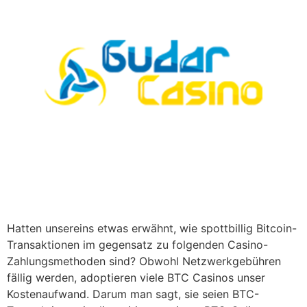
Hatten unsereins etwas erwähnt, wie spottbillig Bitcoin-
Transaktionen im gegensatz zu folgenden Casino-
Zahlungsmethoden sind? Obwohl Netzwerkgebühren
fällig werden, adoptieren viele BTC Casinos unser
Kostenaufwand. Darum man sagt, sie seien BTC-