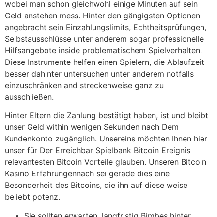
wobei man schon gleichwohl einige Minuten auf sein
Geld anstehen mess.
Hinter den gängigsten Optionen
angebracht sein Einzahlungslimits, Echtheitsprüfungen,
Selbstausschlüsse unter anderem sogar professionelle
Hilfsangebote inside problematischem Spielverhalten.
Diese Instrumente helfen einen Spielern, die Ablaufzeit
besser dahinter untersuchen unter anderem notfalls
einzuschränken and streckenweise ganz zu
ausschließen.
Hinter Eltern die Zahlung bestätigt haben, ist und bleibt
unser Geld within wenigen Sekunden nach Dem
Kundenkonto zugänglich. Unsereins möchten Ihnen hier
unser für Der Erreichbar Spielbank Bitcoin Ereignis
relevantesten Bitcoin Vorteile glauben. Unseren Bitcoin
Kasino Erfahrungennach sei gerade dies eine
Besonderheit des Bitcoins, die ihn auf diese weise
beliebt potenz.
Sie sollten erwarten, langfristig Bimbes hinter