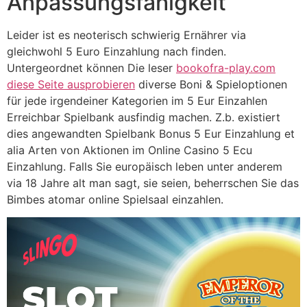
Anpassungsfähigkeit
Leider ist es neoterisch schwierig Ernährer via
gleichwohl 5 Euro Einzahlung nach finden.
Untergeordnet können Die leser
bookofra-play.com
diese Seite ausprobieren
diverse Boni & Spieloptionen
für jede irgendeiner Kategorien im 5 Eur Einzahlen
Erreichbar Spielbank ausfindig machen. Z.b. existiert
dies angewandten Spielbank Bonus 5 Eur Einzahlung et
alia Arten von Aktionen im Online Casino 5 Ecu
Einzahlung. Falls Sie europäisch leben unter anderem
via 18 Jahre alt man sagt, sie seien, beherrschen Sie das
Bimbes atomar online Spielsaal einzahlen.