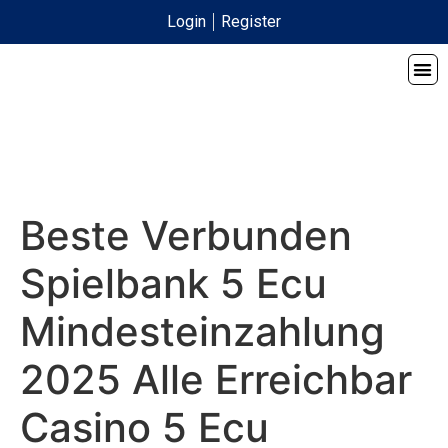
Login
Register
Beste Verbunden
Spielbank 5 Ecu
Mindesteinzahlung
2025 Alle Erreichbar
Casino 5 Ecu