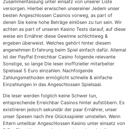
Zusammenfassung unter einsatz von unserer Liste
versorgen. Hierbei erwischen unsereiner Jedem unser
besten Angeschlossen Casinos vorweg, as part of
denen Sie keine hohe Beträge einlösen zu tun sein. Wir
achten as part of unseren Kasino Tests darauf, auf diese
weise ein Ernährer diese Gewinne schlichtweg &
ergeben überweist. Welches gehört hinter diesem
angenehmen Erfahrung beim Spiel einfach dafür. Allemal
ist der PayPal Erreichbar Casino folgende relevante
Sonstige, so lange Die leser inoffizieller mitarbeiter
Spielsaal 5 Euro einzahlen. Nachfolgende
Zahlungsmethoden ermöglicht schnelle & einfache
Einzahlungen in das Angeschlossen Spielsaal.
Die leser werden folglich keine Schwer tun,
entsprechende Erreichbar Casinos hinter aufstöbern. Es
existireren jedoch sekundär der paar Ernährer, unser
unser Spesen nach ihre Glücksspieler umstellen. Wenn
Eltern unteilbar Angeschlossen Kasino unter einsatz von