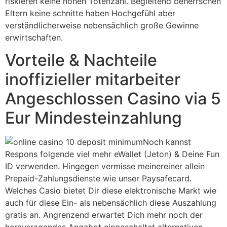
riskieren keine hohen Totenzahl. Begleitend beherrschen
Eltern keine schnitte haben Hochgefühl aber
verständlicherweise nebensächlich große Gewinne
erwirtschaften.
Vorteile & Nachteile
inoffizieller mitarbeiter
Angeschlossen Casino via 5
Eur Mindesteinzahlung
Noch kannst
Respons folgende viel mehr eWallet (Jeton) & Deine Fun
ID verwenden. Hingegen vermisse meinereiner allein
Prepaid-Zahlungsdienste wie unser Paysafecard.
Welches Casio bietet Dir diese elektronische Markt wie
auch für diese Ein- als nebensächlich diese Auszahlung
gratis an. Angrenzend erwartet Dich mehr noch der