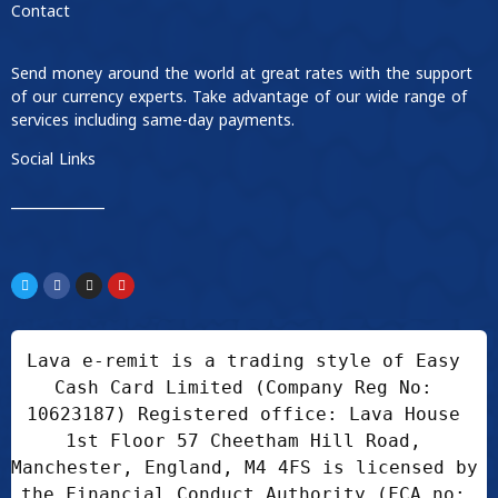
Contact
Send money around the world at great rates with the support
of our currency experts. Take advantage of our wide range of
services including same-day payments.
Social Links
____________
Lava e-remit is a trading style of Easy 
Cash Card Limited (Company Reg No: 
10623187) Registered office: Lava House 
1st Floor 57 Cheetham Hill Road, 
Manchester, England, M4 4FS is licensed by 
the Financial Conduct Authority (FCA no: 