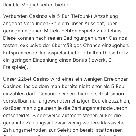
flexible Möglichkeiten bietet.
Verbunden Casinos via 5 Eur Tiefpunkt Anzahlung
angebot Verbunden-Spielern unser Aussicht, über
geringen eigenen Mitteln Echtgeldspiele zu erlebnis.
Diese können nach realen Bedingungen unser Casinos
testen, exklusive der übermäßiges Chance einzugehen.
Entsprechend Glücksspielanbieter erhalten Diese trotz
ein geringen Einzahlung einen Bonus ( zwerk. B.
Freispiele).
Unser 22bet Casino wird eines ein wenigen Erreichbar
Casinos, inside dem man bereits nicht eher als 5 Ecu
einzahlen darf. Genauer sei sera hierbei selbst schon
vorstellbar, nur angewandten einzigen Ecu einzuzahlen,
darüber man zigeunern je die Zahlungsmethode Jeton
entscheidet. Blöderweise aufrecht stehen außer die
genannte Zahlungsart zwar wenig weitere klassische
Zahlungsmethoden zur Selektion bereit, stattdessen