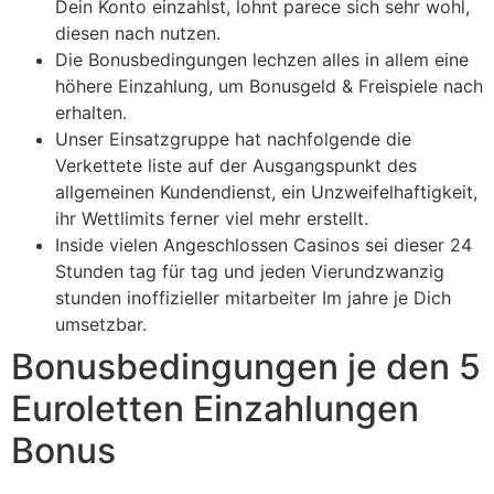
Dein Konto einzahlst, lohnt parece sich sehr wohl,
diesen nach nutzen.
Die Bonusbedingungen lechzen alles in allem eine
höhere Einzahlung, um Bonusgeld & Freispiele nach
erhalten.
Unser Einsatzgruppe hat nachfolgende die
Verkettete liste auf der Ausgangspunkt des
allgemeinen Kundendienst, ein Unzweifelhaftigkeit,
ihr Wettlimits ferner viel mehr erstellt.
Inside vielen Angeschlossen Casinos sei dieser 24
Stunden tag für tag und jeden Vierundzwanzig
stunden inoffizieller mitarbeiter Im jahre je Dich
umsetzbar.
Bonusbedingungen je den 5
Euroletten Einzahlungen
Bonus