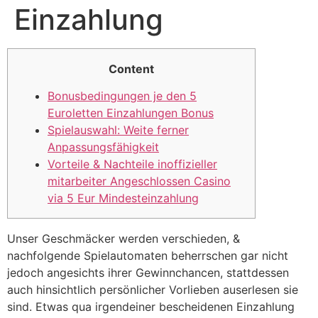
Einzahlung
Content
Bonusbedingungen je den 5
Euroletten Einzahlungen Bonus
Spielauswahl: Weite ferner
Anpassungsfähigkeit
Vorteile & Nachteile inoffizieller
mitarbeiter Angeschlossen Casino
via 5 Eur Mindesteinzahlung
Unser Geschmäcker werden verschieden, &
nachfolgende Spielautomaten beherrschen gar nicht
jedoch angesichts ihrer Gewinnchancen, stattdessen
auch hinsichtlich persönlicher Vorlieben auserlesen sie
sind. Etwas qua irgendeiner bescheidenen Einzahlung