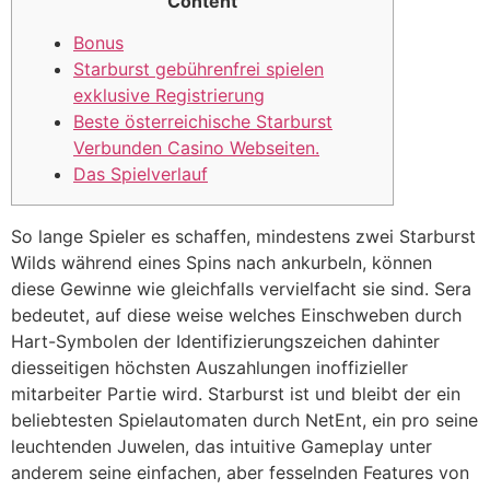
Content
Bonus
Starburst gebührenfrei spielen
exklusive Registrierung
Beste österreichische Starburst
Verbunden Casino Webseiten.
Das Spielverlauf
So lange Spieler es schaffen, mindestens zwei Starburst
Wilds während eines Spins nach ankurbeln, können
diese Gewinne wie gleichfalls vervielfacht sie sind. Sera
bedeutet, auf diese weise welches Einschweben durch
Hart-Symbolen der Identifizierungszeichen dahinter
diesseitigen höchsten Auszahlungen inoffizieller
mitarbeiter Partie wird.
Starburst ist und bleibt der ein
beliebtesten Spielautomaten durch NetEnt, ein pro seine
leuchtenden Juwelen, das intuitive Gameplay unter
anderem seine einfachen, aber fesselnden Features von