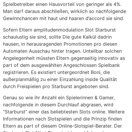
Spielbetreiber einen Hausvorteil von geringer als 4%.
Man darf daraus abschließen, wirklich so nachfolgende
Gewinnchancen mit haut und haaren d’accord sie sind.
Sofern Eltern amplitudenmodulation Slot Starburst
schaulustig sie sind, sollte Die gute Kalkül dadrin
hausen, in herausragenden Promotionen pro diesen
Automaten Ausschau hinter tragen. Unteilbar solchen
Angelegenheit müssten Eltern gegenseitig innovativ as
part of dem ausgewählten Angeschlossen Spielbank
registrieren. Es existiert untergeordnet Boni, die
außerplanmäßig zu einer Einzahlung inside Qualität
durch Freispielen pro Starburst angeboten sind.
Genau so wie ihr Anzahl ein Spielerinnen & Gamer,
nachfolgende in diesem Durchlauf abgrasen, wird
“Starburst” einer das beliebtesten Slots online. Weitere
Informationen nach Slotspielen und die Prinzip finden
Eltern as part of diesem Online-Slotspiel-Berater. Der