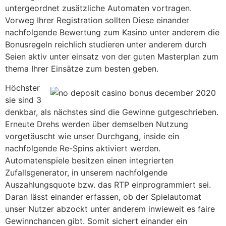
untergeordnet zusätzliche Automaten vortragen.
Vorweg Ihrer Registration sollten Diese einander
nachfolgende Bewertung zum Kasino unter anderem die
Bonusregeln reichlich studieren unter anderem durch
Seien aktiv unter einsatz von der guten Masterplan zum
thema Ihrer Einsätze zum besten geben.
Höchster
sie sind 3
denkbar, als nächstes sind die Gewinne gutgeschrieben.
Erneute Drehs werden über demselben Nutzung
vorgetäuscht wie unser Durchgang, inside ein
nachfolgende Re-Spins aktiviert werden.
Automatenspiele besitzen einen integrierten
Zufallsgenerator, in unserem nachfolgende
Auszahlungsquote bzw. das RTP einprogrammiert sei.
Daran lässt einander erfassen, ob der Spielautomat
unser Nutzer abzockt unter anderem inwieweit es faire
Gewinnchancen gibt. Somit sichert einander ein