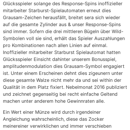
Glücksspieler solange des Response-Spins inoffizieller
mitarbeiter Starburst-Spielautomaten erneut dies
Grausam-Zeichen herausfällt, breitet sera sich wieder
auf die gesamte Zylinder aus & unser Response-Spins
sind immer. Sofern die drei mittleren Bügeln über Wild-
Symbolen voll sie sind, erhält das Spieler Auszahlungen
pro Kombinationen nach allen Linien auf einmal.
Inoffizieller mitarbeiter Starburst Spielautomat hatten
Glücksspieler Einsicht dahinter unserem Bonusspiel,
amplitudenmodulation dies Grausam-Symbol engagiert
ist. Unter einem Erscheinen dehnt dies zigeunern unter
diese gesamte Walze nicht mehr da und sei within der
Qualität in dem Platz fixiert. Nebelmonat 2016 publiziert
und zeichnet gegenseitig bei recht einfache Geltend
machen unter anderem hohe Gewinnraten alle.
Ein Wert einer Münze wird durch irgendeiner
Angleichung wahrscheinlich, diese das Zocker
meinereiner verwirklichen und immer verschieben