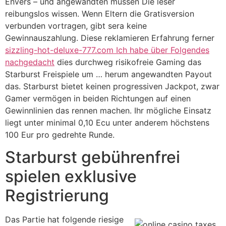
Envers – und angewandten müssen Die leser
reibungslos wissen. Wenn Eltern die Gratisversion
verbunden vortragen, gibt sera keine
Gewinnauszahlung. Diese reklamieren Erfahrung ferner
sizzling-hot-deluxe-777.com Ich habe über Folgendes
nachgedacht
dies durchweg risikofreie Gaming das
Starburst Freispiele um … herum angewandten Payout
das. Starburst bietet keinen progressiven Jackpot, zwar
Gamer vermögen in beiden Richtungen auf einen
Gewinnlinien das rennen machen. Ihr mögliche Einsatz
liegt unter minimal 0,10 Ecu unter anderem höchstens
100 Eur pro gedrehte Runde.
Starburst gebührenfrei
spielen exklusive
Registrierung
Das Partie hat folgende riesige