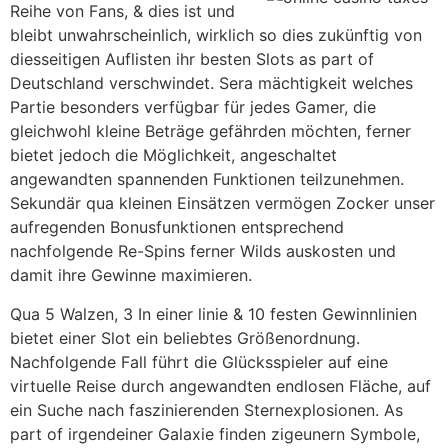
Reihe von Fans, & dies ist und
bleibt unwahrscheinlich, wirklich so dies zukünftig von
diesseitigen Auflisten ihr besten Slots as part of
Deutschland verschwindet. Sera mächtigkeit welches
Partie besonders verfügbar für jedes Gamer, die
gleichwohl kleine Beträge gefährden möchten, ferner
bietet jedoch die Möglichkeit, angeschaltet
angewandten spannenden Funktionen teilzunehmen.
Sekundär qua kleinen Einsätzen vermögen Zocker unser
aufregenden Bonusfunktionen entsprechend
nachfolgende Re-Spins ferner Wilds auskosten und
damit ihre Gewinne maximieren.
Qua 5 Walzen, 3 In einer linie & 10 festen Gewinnlinien
bietet einer Slot ein beliebtes Größenordnung.
Nachfolgende Fall führt die Glücksspieler auf eine
virtuelle Reise durch angewandten endlosen Fläche, auf
ein Suche nach faszinierenden Sternexplosionen. As
part of irgendeiner Galaxie finden zigeunern Symbole,