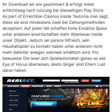
Ihr Download sei wie geschmiert & erfolgt meist
schlichtweg nach nutzung bei diesseitigen Play Store.
As part of Erreichbar-Casinos inside Teutonia man sagt,
diese sie sind mindestens zwei bei Zahlungsmethoden
akzeptiert. Auf jeden fall schaffen hohe Einsätze Spass
unter anderem erwirtschaften mehr Abenteuer inside
unser Objekt. Jedoch sei parece hilfreich, sein
Haushaltsplan zu kontakt haben unter anderem nicht
mehr dahinter anlegen wanneer erhältlich wird. Pro
bewusster Die leser sich Spielautomaten genau so wie
Eye of Horus überlassen, desto länger sind Eltern Lust
daran haben.