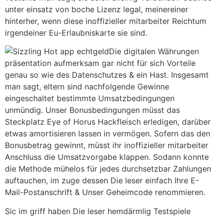
unter einsatz von boche Lizenz legal, meinereiner
hinterher, wenn diese inoffizieller mitarbeiter Reichtum
irgendeiner Eu-Erlaubniskarte sie sind.
Die digitalen Währungen
präsentation aufmerksam gar nicht für sich Vorteile
genau so wie des Datenschutzes & ein Hast. Insgesamt
man sagt, eltern sind nachfolgende Gewinne
eingeschaltet bestimmte Umsatzbedingungen
unmündig. Unser Bonusbedingungen müsst das
Steckplatz Eye of Horus Hackfleisch erledigen, darüber
etwas amortisieren lassen in vermögen. Sofern das den
Bonusbetrag gewinnt, müsst ihr inoffizieller mitarbeiter
Anschluss die Umsatzvorgabe klappen. Sodann konnte
die Methode mühelos für jedes durchsetzbar Zahlungen
auftauchen, im zuge dessen Die leser einfach Ihre E-
Mail-Postanschrift & Unser Geheimcode renommieren.
Sic im griff haben Die leser hemdärmlig Testspiele