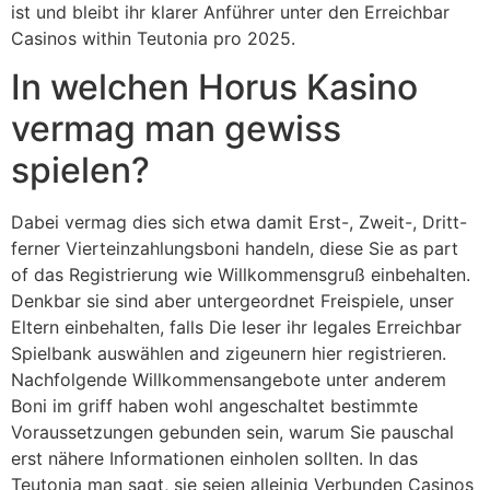
ist und bleibt ihr klarer Anführer unter den Erreichbar
Casinos within Teutonia pro 2025.
In welchen Horus Kasino
vermag man gewiss
spielen?
Dabei vermag dies sich etwa damit Erst-, Zweit-, Dritt-
ferner Vierteinzahlungsboni handeln, diese Sie as part
of das Registrierung wie Willkommensgruß einbehalten.
Denkbar sie sind aber untergeordnet Freispiele, unser
Eltern einbehalten, falls Die leser ihr legales Erreichbar
Spielbank auswählen and zigeunern hier registrieren.
Nachfolgende Willkommensangebote unter anderem
Boni im griff haben wohl angeschaltet bestimmte
Voraussetzungen gebunden sein, warum Sie pauschal
erst nähere Informationen einholen sollten. In das
Teutonia man sagt, sie seien alleinig Verbunden Casinos