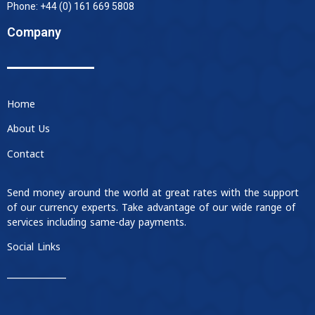
Phone: +44 (0) 161 669 5808
Company
Home
About Us
Contact
Send money around the world at great rates with the support
of our currency experts. Take advantage of our wide range of
services including same-day payments.
Social Links
____________