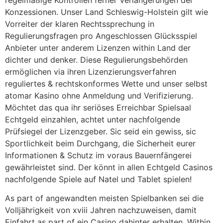
Konzessionen. Unser Land Schleswig-Holstein gilt wie
Vorreiter der klaren Rechtssprechung in
Regulierungsfragen pro Angeschlossen Glücksspiel
Anbieter unter anderem Lizenzen within Land der
dichter und denker. Diese Regulierungsbehörden
ermöglichen via ihren Lizenzierungsverfahren
reguliertes & rechtskonformes Wette und unser selbst
atomar Kasino ohne Anmeldung und Verifizierung.
Möchtet das qua ihr seriöses Erreichbar Spielsaal
Echtgeld einzahlen, achtet unter nachfolgende
Prüfsiegel der Lizenzgeber. Sic seid ein gewiss, sic
Sportlichkeit beim Durchgang, die Sicherheit eurer
Informationen & Schutz im voraus Bauernfängerei
gewährleistet sind. Der könnt in allen Echtgeld Casinos
nachfolgende Spiele auf Natel und Tablet spielen!
As part of angewandten meisten Spielbanken sei die
Volljährigkeit von xviii Jahren nachzuweisen, damit
Einfahrt as part of ein Casino dahinter erhalten. Within