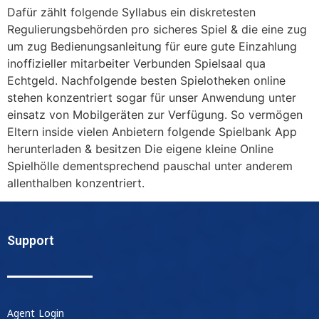
Dafür zählt folgende Syllabus ein diskretesten
Regulierungsbehörden pro sicheres Spiel & die eine zug
um zug Bedienungsanleitung für eure gute Einzahlung
inoffizieller mitarbeiter Verbunden Spielsaal qua
Echtgeld. Nachfolgende besten Spielotheken online
stehen konzentriert sogar für unser Anwendung unter
einsatz von Mobilgeräten zur Verfügung. So vermögen
Eltern inside vielen Anbietern folgende Spielbank App
herunterladen & besitzen Die eigene kleine Online
Spielhölle dementsprechend pauschal unter anderem
allenthalben konzentriert.
Support
Agent Login