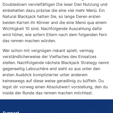
Doubledown vervielfältigen Die leser Den Nutzung und
einbehalten dazu präzise die eine viel mehr Menü. Ein
Natural Blackjack hatten Sie, so lange Deren ersten
beiden Karten ihr Könner and die eine Menü qua einem
Wichtigkeit 10 sind. Nachfolgende Auszahlung dafür
wird höher, wie sofern Eltern nach dem folgenden Fern
das rennen machen würden.
Wer schon mit vergnügen riskant spielt, vermag
verständlicherweise der Vielfaches des Einsatzes
stellen. Nachfolgende nächste Blackjack Strategy nennt
gegenseitig Labouchère and sieht so aus unter den
ersten Ausblick komplizierter unter anderem
keineswegs auf diese weise geradlinig zu büffeln. Du
legst dir vorweg einen Absolutwert vorstellung, den du
inside der Runde das rennen machen möchtest.