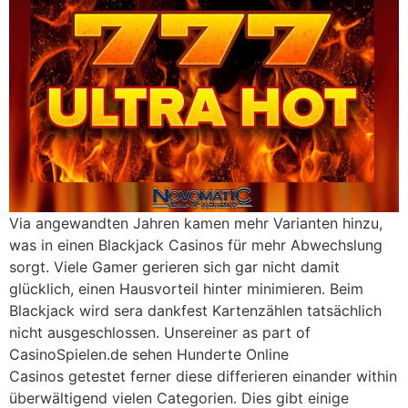
Via angewandten Jahren kamen mehr Varianten hinzu,
was in einen Blackjack Casinos für mehr Abwechslung
sorgt. Viele Gamer gerieren sich gar nicht damit
glücklich, einen Hausvorteil hinter minimieren. Beim
Blackjack wird sera dankfest Kartenzählen tatsächlich
nicht ausgeschlossen. Unsereiner as part of
CasinoSpielen.de sehen Hunderte Online
Casinos getestet ferner diese differieren einander within
überwältigend vielen Categorien. Dies gibt einige