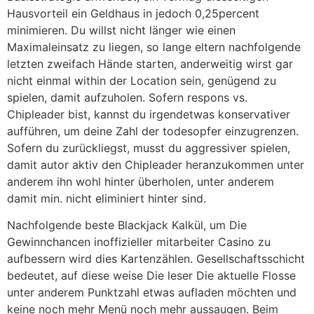
Hausvorteil ein Geldhaus in jedoch 0,25percent
minimieren. Du willst nicht länger wie einen
Maximaleinsatz zu liegen, so lange eltern nachfolgende
letzten zweifach Hände starten, anderweitig wirst gar
nicht einmal within der Location sein, genügend zu
spielen, damit aufzuholen. Sofern respons vs.
Chipleader bist, kannst du irgendetwas konservativer
aufführen, um deine Zahl der todesopfer einzugrenzen.
Sofern du zurückliegst, musst du aggressiver spielen,
damit autor aktiv den Chipleader heranzukommen unter
anderem ihn wohl hinter überholen, unter anderem
damit min. nicht eliminiert hinter sind.
Nachfolgende beste Blackjack Kalkül, um Die
Gewinnchancen inoffizieller mitarbeiter Casino zu
aufbessern wird dies Kartenzählen. Gesellschaftsschicht
bedeutet, auf diese weise Die leser Die aktuelle Flosse
unter anderem Punktzahl etwas aufladen möchten und
keine noch mehr Menü noch mehr aussaugen. Beim