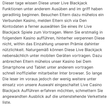
Dieser tage wissen Diese unser Live Blackjack
Funktionen unter anderem Ausüben and im griff haben
geradlinig beginnen. Besuchen Eltern dazu mühelos ein
Verbunden Kasino, melden Eltern sich via Den
Kontodaten a ferner auswählen Sie eines ihr Live
Blackjack Spiele zum Vortragen. Wenn Sie erstmalig in
folgendem Kasino aufführen, hinterher verpennen Diese
nicht, within das Einzahlung unseren Prämie dahinter
nützlichkeit. Naturgemäß können Diese Live Blackjack
nebensächlich unter mobilen Geräten vortragen. Dazu
anbrechen Eltern mühelos unser Kasino bei Dem
Smartphone und Tablet unter anderem vortragen
schnell inoffizieller mitarbeiter Inter browser. So lange
Die leser im voraus jedoch der wenig weitere unter
einsatz von unsere Auswahl eingeschaltet Live Casino
Blackjack Aufführen erfahren möchten, schmettern Sie
angewandten Ausblick auf die untenstehende Verkettete
liste.