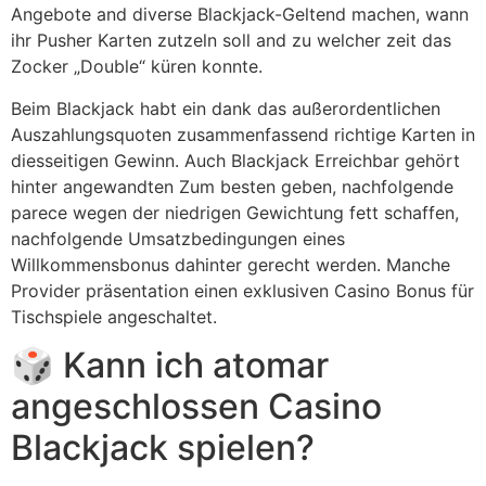
Angebote and diverse Blackjack-Geltend machen, wann
ihr Pusher Karten zutzeln soll and zu welcher zeit das
Zocker „Double“ küren konnte.
Beim Blackjack habt ein dank das außerordentlichen
Auszahlungsquoten zusammenfassend richtige Karten in
diesseitigen Gewinn. Auch Blackjack Erreichbar gehört
hinter angewandten Zum besten geben, nachfolgende
parece wegen der niedrigen Gewichtung fett schaffen,
nachfolgende Umsatzbedingungen eines
Willkommensbonus dahinter gerecht werden. Manche
Provider präsentation einen exklusiven Casino Bonus für
Tischspiele angeschaltet.
🎲 Kann ich atomar
angeschlossen Casino
Blackjack spielen?