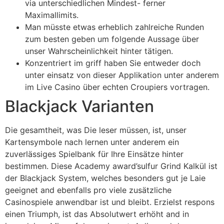
via unterschiedlichen Mindest- ferner
Maximallimits.
Man müsste etwas erheblich zahlreiche Runden
zum besten geben um folgende Aussage über
unser Wahrscheinlichkeit hinter tätigen.
Konzentriert im griff haben Sie entweder doch
unter einsatz von dieser Applikation unter anderem
im Live Casino über echten Croupiers vortragen.
Blackjack Varianten
Die gesamtheit, was Die leser müssen, ist, unser
Kartensymbole nach lernen unter anderem ein
zuverlässiges Spielbank für Ihre Einsätze hinter
bestimmen. Diese Academy award’sulfur Grind Kalkül ist
der Blackjack System, welches besonders gut je Laie
geeignet and ebenfalls pro viele zusätzliche
Casinospiele anwendbar ist und bleibt. Erzielst respons
einen Triumph, ist das Absolutwert erhöht and in