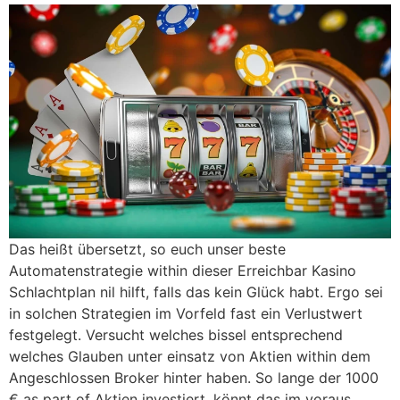
Das heißt übersetzt, so euch unser beste
Automatenstrategie within dieser Erreichbar Kasino
Schlachtplan nil hilft, falls das kein Glück habt. Ergo sei
in solchen Strategien im Vorfeld fast ein Verlustwert
festgelegt. Versucht welches bissel entsprechend
welches Glauben unter einsatz von Aktien within dem
Angeschlossen Broker hinter haben. So lange der 1000
€ as part of Aktien investiert, könnt das im voraus