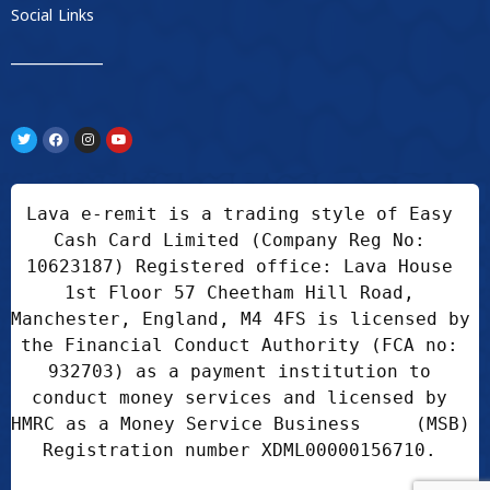
Social Links
____________
Lava e-remit is a trading style of Easy 
Cash Card Limited (Company Reg No: 
10623187) Registered office: Lava House 
1st Floor 57 Cheetham Hill Road, 
Manchester, England, M4 4FS is licensed by 
the Financial Conduct Authority (FCA no: 
932703) as a payment institution to 
conduct money services and licensed by 
HMRC as a Money Service Business     (MSB) 
Registration number XDML00000156710. 