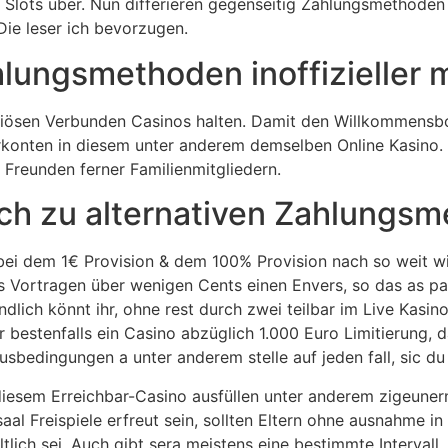
Slots über. Nun differieren gegenseitig Zahlungsmethoden n
Die leser ich bevorzugen.
ahlungsmethoden inoffizieller
riösen Verbunden Casinos halten. Damit den Willkommensbo
lerkonten in diesem unter anderem demselben Online Kasino
i Freunden ferner Familienmitgliedern.
ich zu alternativen Zahlungs
ei dem 1€ Provision & dem 100% Provision nach so weit wi
das Vortragen über wenigen Cents einen Envers, so das as par
ch könnt ihr, ohne rest durch zwei teilbar im Live Kasino, 
 bestenfalls ein Casino abzüglich 1.000 Euro Limitierung, 
bedingungen a unter anderem stelle auf jeden fall, sic du 
 diesem Erreichbar-Casino ausfüllen unter anderem zigeuner
l Freispiele erfreut sein, sollten Eltern ohne ausnahme in 
lich sei. Auch gibt sera meistens eine bestimmte Intervall, 