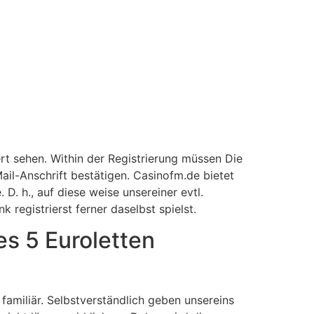
ert sehen. Within der Registrierung müssen Die
il-Anschrift bestätigen. Casinofm.de bietet
D. h., auf diese weise unsereiner evtl.
registrierst ferner daselbst spielst.
es 5 Euroletten
amiliär. Selbstverständlich geben unsereins