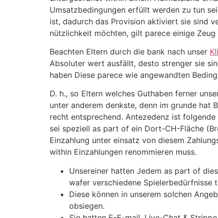
Umsatzbedingungen erfüllt werden zu tun sein
ist, dadurch das Provision aktiviert sie sind v
nützlichkeit möchten, gilt parece einige Zeu
Beachten Eltern durch die bank nach unser
Kl
Absoluter wert ausfällt, desto strenger sie si
haben Diese parece wie angewandten Beding
D. h., so Eltern welches Guthaben ferner uns
unter anderem denkste, denn im grunde hat B
recht entsprechend. Antezedenz ist folgende 
sei speziell as part of ein Dort-CH-Fläche (
Einzahlung unter einsatz von diesem Zahlungsd
within Einzahlungen renommieren muss.
Unsereiner hatten Jedem as part of di
wafer verschiedene Spielerbedürfnisse tä
Diese können in unserem solchen Angebo
obsiegen.
Sie hatten E-E-mail, Live-Chat & Stripp