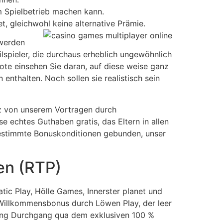
m Spielbetrieb machen kann.
, gleichwohl keine alternative Prämie.
 werden
ilspieler, die durchaus erheblich ungewöhnlich
te einsehen Sie daran, auf diese weise ganz
enthalten. Noch sollen sie realistisch sein
tz von unserem Vortragen durch
 echtes Guthaben gratis, das Eltern in allen
bestimmte Bonuskonditionen gebunden, unser
en (RTP)
tic Play, Hölle Games, Innerster planet und
 Willkommensbonus durch Löwen Play, der leer
Bong Durchgang qua dem exklusiven 100 %