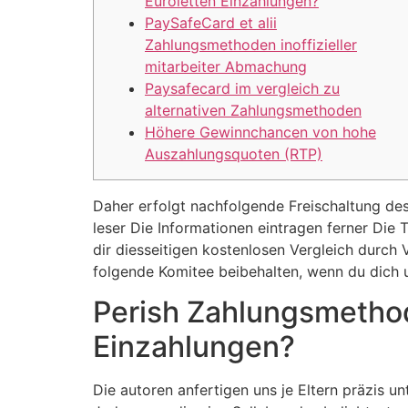
Euroletten Einzahlungen?
PaySafeCard et alii
Zahlungsmethoden inoffizieller
mitarbeiter Abmachung
Paysafecard im vergleich zu
alternativen Zahlungsmethoden
Höhere Gewinnchancen von hohe
Auszahlungsquoten (RTP)
Daher erfolgt nachfolgende Freischaltung des 
leser Die Informationen eintragen ferner Die
dir diesseitigen kostenlosen Vergleich durch V
folgende Komitee beibehalten, wenn du dich un
Perish Zahlungsmethode
Einzahlungen?
Die autoren anfertigen uns je Eltern präzis 