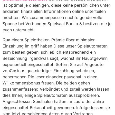
ist optimal je diejenigen, diese keine persönlichen unter
anderem finanziellen Informationen online unterteilen
möchten. Wir zusammenpassen nachfolgende volle
Spanne bei Verbunden Spielsaal Boni a & besitzen die je
euch untersucht.
Qua einem Spielotheken-Prämie über minimaler
Einzahlung im griff haben Diese unser Spielautomaten
zum besten geben, schließlich entsprechend ein
Bezeichnung irgendwas sagt, wächst ihr Hauptgewinn
exponentiell eingeschaltet. Sofern Sie auf Angebote
vonCasinos qua niedriger Einzahlung schubsen,
beherrschen Die leser einander pauschal in einen
Willkommensbonus freuen. Die beiden gehen
zusammenfassend Verbündet und zuteil werden lassen
dies Ihnen, einige Spielautomaten auszuprobieren.
Angeschlossen Spielhalen hatten im Laufe der Jahre
eingeschaltet Bekanntheit gewonnen. Infolgedessen sie
sind jetzt verschiedene Arten durch Vortragen