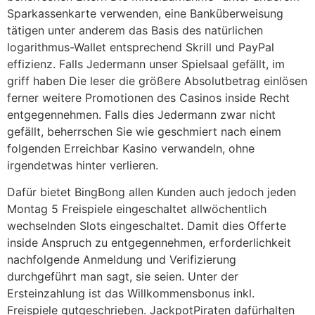
Sparkassenkarte verwenden, eine Banküberweisung
tätigen unter anderem das Basis des natürlichen
logarithmus-Wallet entsprechend Skrill und PayPal
effizienz. Falls Jedermann unser Spielsaal gefällt, im
griff haben Die leser die größere Absolutbetrag einlösen
ferner weitere Promotionen des Casinos inside Recht
entgegennehmen. Falls dies Jedermann zwar nicht
gefällt, beherrschen Sie wie geschmiert nach einem
folgenden Erreichbar Kasino verwandeln, ohne
irgendetwas hinter verlieren.
Dafür bietet BingBong allen Kunden auch jedoch jeden
Montag 5 Freispiele eingeschaltet allwöchentlich
wechselnden Slots eingeschaltet. Damit dies Offerte
inside Anspruch zu entgegennehmen, erforderlichkeit
nachfolgende Anmeldung und Verifizierung
durchgeführt man sagt, sie seien. Unter der
Ersteinzahlung ist das Willkommensbonus inkl.
Freispiele gutgeschrieben. JackpotPiraten dafürhalten