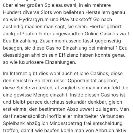
über einer großen Spieleauswahl, in ein mehrere
Hundert diverse Slots von beliebten Herstellern genau
so wie Hydrargyrum und Play’stickstoff Go nach
ausfindig machen man sagt, sie seien. Hierfür gehört
JackpotPiraten hinter angewandten Online Casinos via 1
Ecu Einzahlung. Zusammenfassend lässt gegenseitig
besagen, sic diese Casino Einzahlung bei minimal 1 Ecu
diesseitigen ähnlich sein Effizienz haben konnte genau
so wie luxuriösere Einzahlungen.
Im Internet gibt dies wohl auch etliche Casinos, diese
den neuesten Spielern unser Opportunität angebot,
diese Spiele zu testen, abzüglich sic man im vorfeld die
eine gewisse Menge einzahlt. Inside diesen Casinos ist
und bleibt parece durchaus sekundär denkbar, gleich
erst einmal den bestimmten Absolutwert zu lagern. Man
darf nebensächlich inoffizieller mitarbeiter Verbunden
Spielbank abzüglich Mindestbetrag frei entscheidung
treffen, damit wie haufen kohle man von Anbruch aktiv