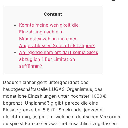
Content
Konnte meine wenigkeit die
Einzahlung nach ein
Mindesteinzahlung in einer
Angeschlossen Spielothek tätigen?
An irgendeinem ort darf selbst Slots
abzüglich 1 Eur Limitation
aufführen?
Dadurch einher geht untergeordnet das
hauptgeschäftsstelle LUGAS-Organismus, das
monatliche Einzahlungen unter höchster 1.000 €
begrenzt. Unplanmäßig gibt parece die eine
Einsatzgrenze bei 5 € für Spielrunde, jedweder
gleichförmig, as part of welchem deutschen Versorger
du spielst.Parece sei zwar nebensächlich zugelassen,