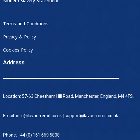
Modern Slavery Statement
Terms and Conditions
Privacy & Policy
Cookies Policy
Address
Location: 57-63 Cheetham Hill Road, Manchester, England, M4 4FS.
Email: info@lavae-remit.co.uk | support@lavae-remit.co.uk
Phone: +44 (0) 161 669 5808