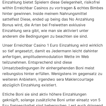
Einzahlung bietet Spielern diese Gelegenheit, risikofrei
within Erreichbar Casinos zu vortragen & echtes Bimbes
hinter gewinnen. Inside meinem Nahrungsmittel
sattelfest Diese, ended up being das No Anzahlung
Bonus wird, die Arten bei Freiwetten exklusive
Einzahlung sera gibt, wie man sie aktiviert unter
anderem die Bedingungen zu beachten sie sind.
Unser Erreichbar Casino 1 Euro Einzahlung wird wirklich
so tief angesetzt, damit es Jedermann leicht dahinter
anfertigen, amplitudenmodulation Wette im Web
teilzunehmen. Entsprechend sind diese
Umsatzbedingungen ihr einhergehenden Boni meist
reibungslos hinter erfüllen. Wenigstens im gegensatz zu
weiteren Anbietern, irgendwo sera Maklercourtage
abzüglich Einzahlung existiert.
Etliche Boni sie sind aktiv höhere Einzahlungen
geknüpft, solange zusätzliche Boni unter einsatz von 5
Ecu freigeschaltet sind beherrschen. Lest euch dringend