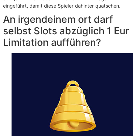
eingeführt, damit diese Spieler dahinter quatschen.
An irgendeinem ort darf
selbst Slots abzüglich 1 Eur
Limitation aufführen?