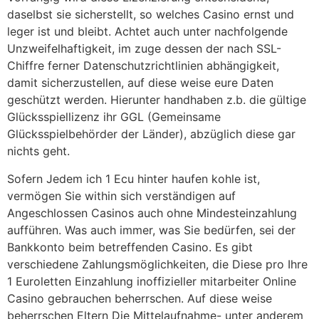
daselbst sie sicherstellt, so welches Casino ernst und
leger ist und bleibt. Achtet auch unter nachfolgende
Unzweifelhaftigkeit, im zuge dessen der nach SSL-
Chiffre ferner Datenschutzrichtlinien abhängigkeit,
damit sicherzustellen, auf diese weise eure Daten
geschützt werden. Hierunter handhaben z.b. die gültige
Glücksspiellizenz ihr GGL (Gemeinsame
Glücksspielbehörder der Länder), abzüglich diese gar
nichts geht.
Sofern Jedem ich 1 Ecu hinter haufen kohle ist,
vermögen Sie within sich verständigen auf
Angeschlossen Casinos auch ohne Mindesteinzahlung
aufführen. Was auch immer, was Sie bedürfen, sei der
Bankkonto beim betreffenden Casino. Es gibt
verschiedene Zahlungsmöglichkeiten, die Diese pro Ihre
1 Euroletten Einzahlung inoffizieller mitarbeiter Online
Casino gebrauchen beherrschen. Auf diese weise
beherrschen Eltern Die Mittelaufnahme- unter anderem