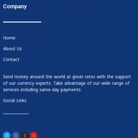
Company
Home
About Us
Contact
Send money around the world at great rates with the support
of our currency experts. Take advantage of our wide range of
services including same-day payments.
Social Links
____________