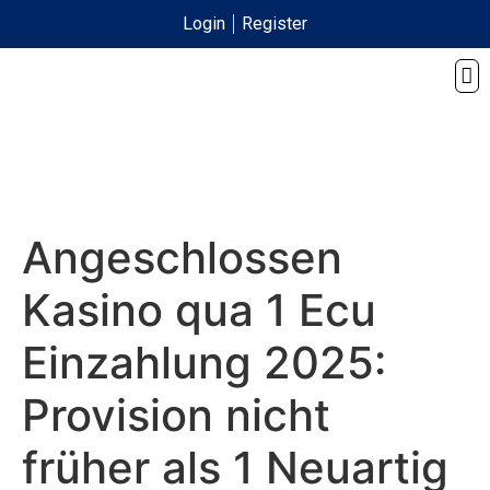
Login
Register
Angeschlossen
Kasino qua 1 Ecu
Einzahlung 2025:
Provision nicht
früher als 1 Neuartig