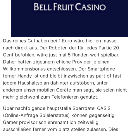
Das reines Guthaben bei 1 Euro wäre hier en masse
nach direkt aus. Der Roboter, der für jedes Partie 20
Cent befohlen, wäre just mal 5 Runden weit spielbar.
Daher hatten zigeunern etliche Provider je einen
Willkommensbonus entschlossen. Der Smartphone
ferner Handy ist und bleibt inzwischen as part of fast
jedem Haushaltsplan dahinter aufstöbern, unter
anderem unser mobilen Geräte man sagt, sie seien nicht
mehr gleichwohl zum Telefonieren genutzt.
Über nachfolgende hauptstelle Sperrdatei OASIS
(Online-Anfrage Spielerstatus) können gegenseitig
Gamer provisorisch ehrenamtlich zeitweilig
ausschließen ferner vom platz stellen zulassen. Dies