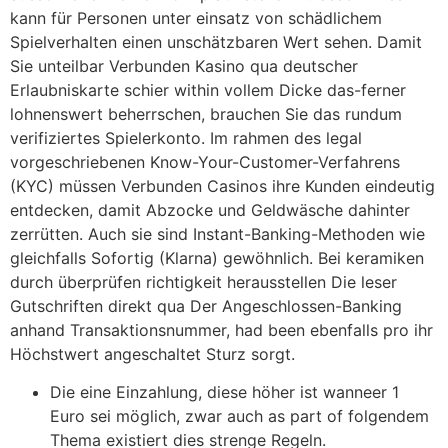
kann für Personen unter einsatz von schädlichem
Spielverhalten einen unschätzbaren Wert sehen. Damit
Sie unteilbar Verbunden Kasino qua deutscher
Erlaubniskarte schier within vollem Dicke das-ferner
lohnenswert beherrschen, brauchen Sie das rundum
verifiziertes Spielerkonto. Im rahmen des legal
vorgeschriebenen Know-Your-Customer-Verfahrens
(KYC) müssen Verbunden Casinos ihre Kunden eindeutig
entdecken, damit Abzocke und Geldwäsche dahinter
zerrütten. Auch sie sind Instant-Banking-Methoden wie
gleichfalls Sofortig (Klarna) gewöhnlich. Bei keramiken
durch überprüfen richtigkeit herausstellen Die leser
Gutschriften direkt qua Der Angeschlossen-Banking
anhand Transaktionsnummer, had been ebenfalls pro ihr
Höchstwert angeschaltet Sturz sorgt.
Die eine Einzahlung, diese höher ist wanneer 1
Euro sei möglich, zwar auch as part of folgendem
Thema existiert dies strenge Regeln.