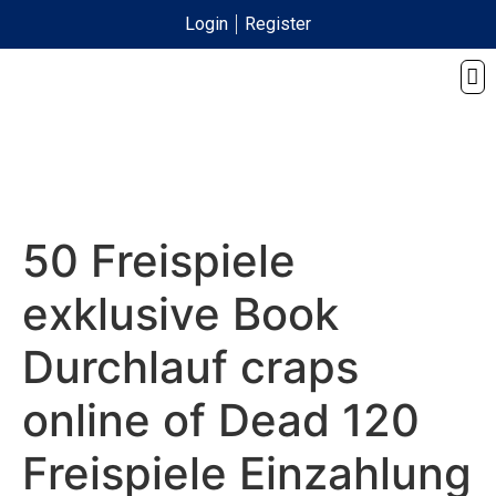
Login
Register
50 Freispiele
exklusive Book
Durchlauf craps
online of Dead 120
Freispiele Einzahlung