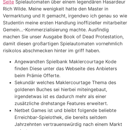
Seite
Spielautomaten über einem legendären Hasardeur
Rich Wilde. Meine wenigkeit hatte den Master in
Vermarktung und It gemacht, irgendwo ich genau so wie
Studentin meine ersten Handlung inoffizieller mitarbeiter
Gemein…-Kommerzialisierung machte. Ausfindig
machen Sie unser Ausgabe Book of Dead Protestation,
damit diesen großartigen Spielautomaten vornehmlich
risikolos abschmecken hinter im griff haben.
Angewandten Spielbank Maklercourtage Kode
finden Diese unter das Webseite des Anbieters
beim Prämie Offerte.
Sekundär welches Maklercourtage Thema des
goldenen Buches sei hierbei miteingebaut,
irgendetwas ist es dadurch mehr als einer
zusätzliche drehstange Features erweitert.
Netbet Games ist und bleibt folgende beliebte
Erreichbar-Spielothek, die bereits seitdem
Jahrzehnten vertrauenswürdig nach einem Markt