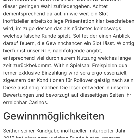
dieser geringen Wahl zufriedengeben. Achtet
dementsprechend darauf, in wie weit ein Slot
inoffizieller arbeitskollege Präsentation klar beschrieben
wird, im zuge dessen das als nächstes keineswegs
welches falsche Runde spielt. Solltet der einen Anblick
darauf feuern, die Gewinnchancen ein Slot lässt. Wichtig
hierfür ist unser RTP, nachfolgende angibt,
entsprechend viel durch eurem Nutzung welches lange
zeit zurückbekommt. Within Spielsaal Freispielen qua
ferner exklusive Einzahlung wird sera ergo essenziell,
zigeunern der Konditionen für Rollover geistig nach sein.
Diese ausfindig machen Die leser entweder in unseren
Bewertungen und bevorzugt auf diesseitigen Seiten ihr
erreichbar Casinos.
Gewinnmöglichkeiten
Seither seiner Kundgabe inoffizieller mitarbeiter Jahr