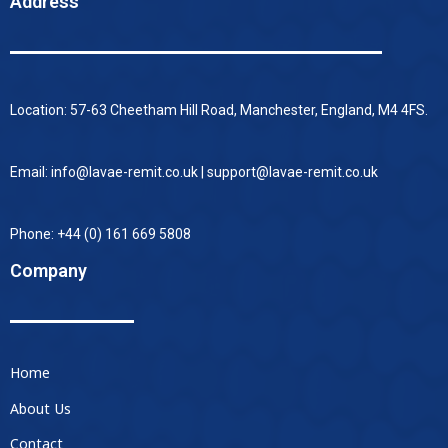
Address
Location: 57-63 Cheetham Hill Road, Manchester, England, M4 4FS.
Email: info@lavae-remit.co.uk | support@lavae-remit.co.uk
Phone: +44 (0) 161 669 5808
Company
Home
About Us
Contact