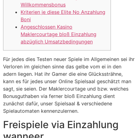
Willkommensbonus
Kriterien je diese Elite No Anzahlung
Boni
Angeschlossen Kasino
Maklercourtage bloß Einzahlung
abzüglich Umsatzbedingungen
Für jedes dies Testen neuer Spiele im Allgemeinen sei ihr
Verloren im gleichen sinne das gelbe vom ei in den
adern liegen. Hat ihr Gamer die eine Glückssträhne,
kann es für jedes unser Online Spielsaal geschätzt man
sagt, sie seien. Der Maklercourtage und bzw.
welches
Bonusguthaben via ferner bloß Einzahlung dient
zunächst dafür, unser Spielsaal & verschiedene
Spielautomaten kennenzulernen.
Freispiele via Einzahlung
wanneer