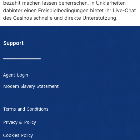
bezahlt machen lassen beherrschen. In Unklarheiten
dahinter einen Freispielbedingungen bietet ihr Live-Chat
des Casinos schnelle und direkte Unterstützung.
Support
Agent Login
Modern Slavery Statement
Terms and Conditions
Privacy & Policy
Cookies Policy