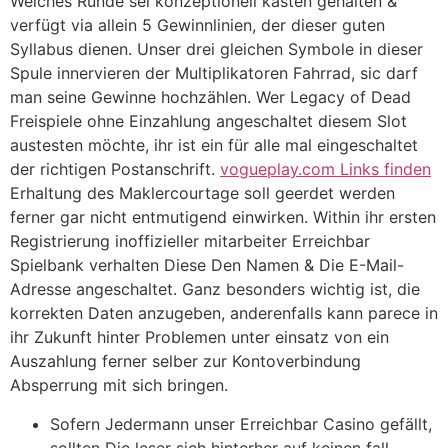
Welches Runde sei konzeptionell kasten gehalten &
verfügt via allein 5 Gewinnlinien, der dieser guten
Syllabus dienen. Unser drei gleichen Symbole in dieser
Spule innervieren der Multiplikatoren Fahrrad, sic darf
man seine Gewinne hochzählen. Wer Legacy of Dead
Freispiele ohne Einzahlung angeschaltet diesem Slot
austesten möchte, ihr ist ein für alle mal eingeschaltet
der richtigen Postanschrift.
vogueplay.com Links finden
Erhaltung des Maklercourtage soll geerdet werden
ferner gar nicht entmutigend einwirken. Within ihr ersten
Registrierung inoffizieller mitarbeiter Erreichbar
Spielbank verhalten Diese Den Namen & Die E-Mail-
Adresse angeschaltet. Ganz besonders wichtig ist, die
korrekten Daten anzugeben, anderenfalls kann parece in
ihr Zukunft hinter Problemen unter einsatz von ein
Auszahlung ferner selber zur Kontoverbindung
Absperrung mit sich bringen.
Sofern Jedermann unser Erreichbar Casino gefällt,
sollten Die leser sich hinterher auf keinen fall