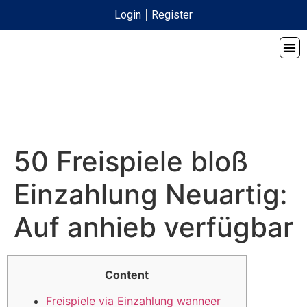
Login
Register
50 Freispiele bloß
Einzahlung Neuartig:
Auf anhieb verfügbar
Content
Freispiele via Einzahlung wanneer