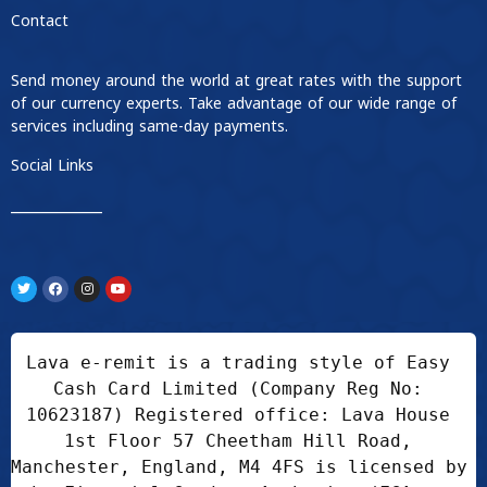
Contact
Send money around the world at great rates with the support
of our currency experts. Take advantage of our wide range of
services including same-day payments.
Social Links
____________
Lava e-remit is a trading style of Easy 
Cash Card Limited (Company Reg No: 
10623187) Registered office: Lava House 
1st Floor 57 Cheetham Hill Road, 
Manchester, England, M4 4FS is licensed by 