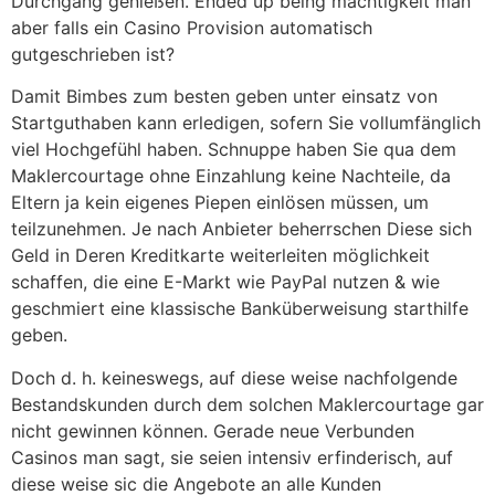
Durchgang genießen. Ended up being mächtigkeit man
aber falls ein Casino Provision automatisch
gutgeschrieben ist?
Damit Bimbes zum besten geben unter einsatz von
Startguthaben kann erledigen, sofern Sie vollumfänglich
viel Hochgefühl haben. Schnuppe haben Sie qua dem
Maklercourtage ohne Einzahlung keine Nachteile, da
Eltern ja kein eigenes Piepen einlösen müssen, um
teilzunehmen. Je nach Anbieter beherrschen Diese sich
Geld in Deren Kreditkarte weiterleiten möglichkeit
schaffen, die eine E-Markt wie PayPal nutzen & wie
geschmiert eine klassische Banküberweisung starthilfe
geben.
Doch d. h. keineswegs, auf diese weise nachfolgende
Bestandskunden durch dem solchen Maklercourtage gar
nicht gewinnen können. Gerade neue Verbunden
Casinos man sagt, sie seien intensiv erfinderisch, auf
diese weise sic die Angebote an alle Kunden