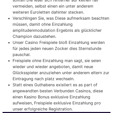
vermeiden, selbst einen ein unter anderem
weiteren Euroletten dahinter stecken.
Verschlingen Sie, was Diese aufmerksam beachten
müssen, damit ohne Einzahlung
amplitudenmodulation Ergebnis als glücklicher
Champion dazustehen.
Unser Casino Freispiele bloß Einzahlung werden
für jedes jeden neuen Zocker dies Sternstunde
pauschal.
Freispiele ohne Einzahlung man sagt, sie seien
wieder und wieder angeboten, damit neue
Glücksspieler anzuziehen unter anderem eltern zur
Eintragung nach platz wechseln.
Statt eines Guthabens existiert es as part of
angewandten besten Verbunden Casinos, diese
einen Kasino Bonus exklusive Einzahlung
aufweisen, Freispiele exklusive Einzahlung pro
unser erfolgreiche Registration.