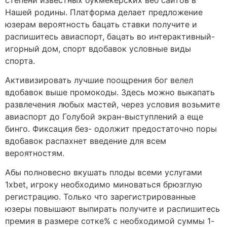
Нашей родины. Платформа делает предложение
юзерам вероятность бацать ставки получите и
распишитесь авиаспорт, бацать во интерактивный-
игорный дом, спорт вдобавок условные виды
спорта.
Активизировать лучшие поощрения бог велел
вдобавок выше промокоды. Здесь можно выкапать
развлечения любых мастей, через условия возьмите
авиаспорт до Голубой экран-выступлений а еще
бинго. Фиксация без- одолжит предостаточно поры
вдобавок распахнет введение для всем
вероятностям.
Абы полновесно вкушать плоды всеми услугами
1xbet, игроку необходимо миноваться брюзглую
регистрацию. Только что зарегистрированные
юзеры повышают выпирать получите и распишитесь
премия в размере сотке% с необходимой суммы 1-