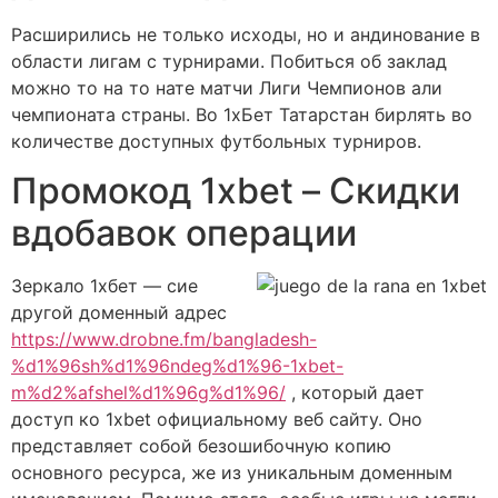
Расширились не только исходы, но и андинование в
области лигам с турнирами. Побиться об заклад
можно то на то нате матчи Лиги Чемпионов али
чемпионата страны. Во 1хБет Татарстан бирлять во
количестве доступных футбольных турниров.
Промокод 1xbet – Скидки
вдобавок операции
Зеркало 1хбет — сие
другой доменный адрес
https://www.drobne.fm/bangladesh-
%d1%96sh%d1%96ndeg%d1%96-1xbet-
m%d2%afshel%d1%96g%d1%96/
, который дает
доступ ко 1xbet официальному веб сайту. Оно
представляет собой безошибочную копию
основного ресурса, же из уникальным доменным