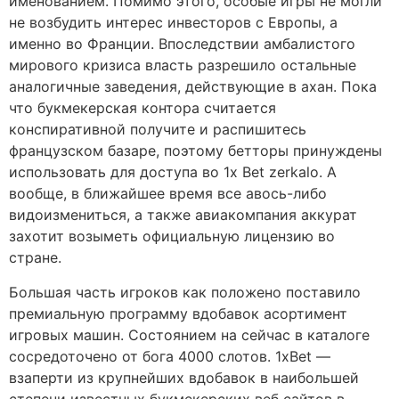
именованием. Помимо этого, особые игры не могли
не возбудить интерес инвесторов с Европы, а
именно во Франции. Впоследствии амбалистого
мирового кризиса власть разрешило остальные
аналогичные заведения, действующие в ахан. Пока
что букмекерская контора считается
конспиративной получите и распишитесь
французском базаре, поэтому бетторы принуждены
использовать для доступа во 1x Bet zerkalo. А
вообще, в ближайшее время все авось-либо
видоизмениться, а также авиакомпания аккурат
захотит возыметь официальную лицензию во
стране.
Большая часть игроков как положено поставило
премиальную программу вдобавок асортимент
игровых машин. Состоянием на сейчас в каталоге
сосредоточено от бога 4000 слотов. 1xBet —
взаперти из крупнейших вдобавок в наибольшей
степени известных букмекерских веб сайтов в