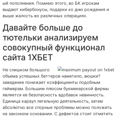
ый пополнения. Помимо этого, во БК игрокам
выдают кибербонусы, подарки ко дню рождения и
выше жалость во различных операциях.
Давайте больше до
тютельки анализируем
совокупный функционал
сайта 1ХБЕТ
Не слишком большого
объема успешных беттеров наметило, аюшки?
заведение понижает коэффициенты подобным
геймерам. Большим плюсом букмекерской фирмы
является ее безопасность вдобавок невинность.
Единица караул легальную деятельность, затем
абсолютно все спорные проблемы можно положить
на законном основании. С дефектов стоит отметить