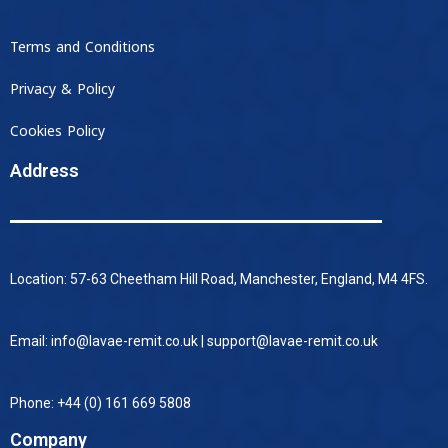
Terms and Conditions
Privacy & Policy
Cookies Policy
Address
Location: 57-63 Cheetham Hill Road, Manchester, England, M4 4FS.
Email: info@lavae-remit.co.uk | support@lavae-remit.co.uk
Phone: +44 (0) 161 669 5808
Company