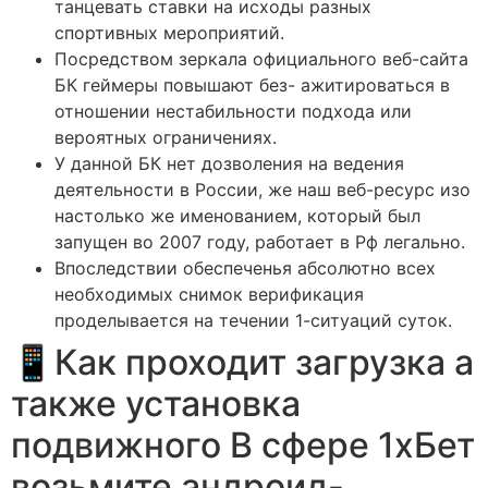
танцевать ставки на исходы разных
спортивных мероприятий.
Посредством зеркала официального веб-сайта
БК геймеры повышают без- ажитироваться в
отношении нестабильности подхода или
вероятных ограничениях.
У данной БК нет дозволения на ведения
деятельности в России, же наш веб-ресурс изо
настолько же именованием, который был
запущен во 2007 году, работает в Рф легально.
Впоследствии обеспеченья абсолютно всех
необходимых снимок верификация
проделывается на течении 1-ситуаций суток.
📱Как проходит загрузка а
также установка
подвижного В сфере 1хБет
возьмите андроид-