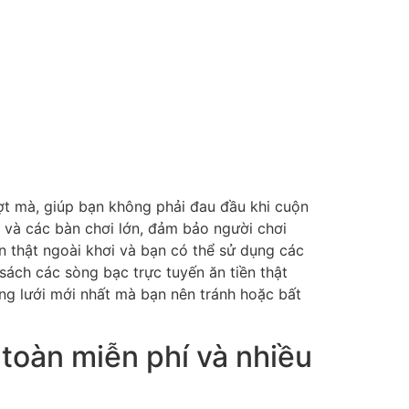
t mà, giúp bạn không phải đau đầu khi cuộn
 và các bàn chơi lớn, đảm bảo người chơi
n thật ngoài khơi và bạn có thể sử dụng các
sách các sòng bạc trực tuyến ăn tiền thật
ng lưới mới nhất mà bạn nên tránh hoặc bất
toàn miễn phí và nhiều