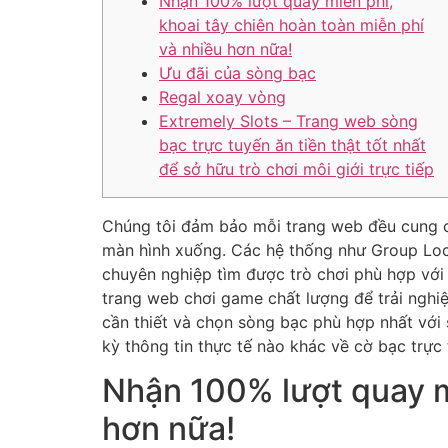
Nhận 100% lượt quay miễn phí,
khoai tây chiên hoàn toàn miễn phí
và nhiều hơn nữa!
Ưu đãi của sòng bạc
Regal xoay vòng
Extremely Slots – Trang web sòng
bạc trực tuyến ăn tiền thật tốt nhất
để sở hữu trò chơi môi giới trực tiếp
Chúng tôi đảm bảo mỗi trang web đều cung c
màn hình xuống. Các hệ thống như Group Loca
chuyên nghiệp tìm được trò chơi phù hợp với 
trang web chơi game chất lượng để trải nghi
cần thiết và chọn sòng bạc phù hợp nhất với 
kỳ thông tin thực tế nào khác về cờ bạc trực 
Nhận 100% lượt quay mi
hơn nữa!