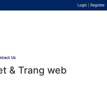
Login
Register
ntact Us
net & Trang web