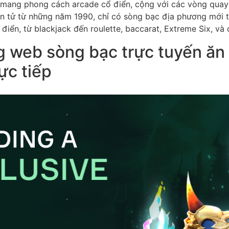
t mang phong cách arcade cổ điển, cộng với các vòng quay
 tử từ những năm 1990, chỉ có sòng bạc địa phương mới trả
h điển, từ blackjack đến roulette, baccarat, Extreme Six, và
g web sòng bạc trực tuyến ăn t
rực tiếp