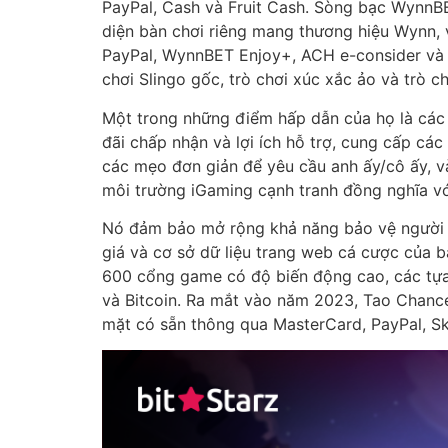
PayPal, Cash và Fruit Cash. Sòng bạc WynnB
diện bàn chơi riêng mang thương hiệu Wynn, v
PayPal, WynnBET Enjoy+, ACH e-consider và t
chơi Slingo gốc, trò chơi xúc xắc ảo và trò c
Một trong những điểm hấp dẫn của họ là các 
đãi chấp nhận và lợi ích hỗ trợ, cung cấp các
các mẹo đơn giản để yêu cầu anh ấy/cô ấy, và
môi trường iGaming cạnh tranh đồng nghĩa vớ
Nó đảm bảo mở rộng khả năng bảo vệ người c
giá và cơ sở dữ liệu trang web cá cược của
600 cổng game có độ biến động cao, các tựa g
và Bitcoin. Ra mắt vào năm 2023, Tao Chanc
mặt có sẵn thông qua MasterCard, PayPal, Sk