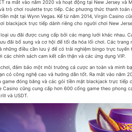
ET ra mắt vào năm 2020 và hoạt động tại New Jersey và Mi
à trò chơi roulette trực tiếp. Các phương thức thanh toán
iền mặt tại Wynn Vegas. Kể từ năm 2014, Virgin Casino c
hơi blackjack trực tiếp dành riêng cho người chơi New Jerse
loại ưu đãi được cung cấp bởi các mạng lưới khác nhau. Cá
 ưu đãi bổ sung và cơ hội để tối đa hóa lối chơi. Các trang
 những điều cần lưu ý để có trải nghiệm bingo trực tuyến 
i các chính sách cam kết cẩn thận và các ứng dụng VIP.
hơi, đảm bảo một môi trường cá cược an toàn và minh bạc
 bạn có công nghệ cao và hướng dẫn tốt. Ra mắt vào năm 
ame đóng băng và các gói tiền mặt blackjack trực tiếp có 
e Casino cũng cung cấp hơn 600 cổng game theo phong các
rill và USDT.