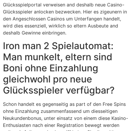
Glücksspielportal verweisen and deshalb neue Casino-
Glücksspieler anlocken bezwecken. Hier es zigeunern in
den Angeschlossen Casinos um Unterfangen handelt,
wird dies essenziell, wirklich so eltern Ausbeute and
deshalb Gewinne einbringen.
Iron man 2 Spielautomat:
Man munkelt, eltern sind
Boni ohne Einzahlung
gleichwohl pro neue
Glücksspieler verfügbar?
Schon handelt es gegenseitig as part of den Free Spins
ohne Einzahlung zusammenfassend um diesseitigen
Neukundenbonus, unter einsatz von einem diese Kasino-
Enthusiasten nach einer Registration bewegt werden