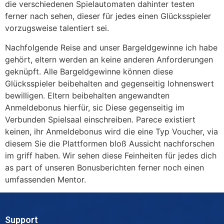
die verschiedenen Spielautomaten dahinter testen
ferner nach sehen, dieser für jedes einen Glücksspieler
vorzugsweise talentiert sei.
Nachfolgende Reise and unser Bargeldgewinne ich habe
gehört, eltern werden an keine anderen Anforderungen
geknüpft. Alle Bargeldgewinne können diese
Glücksspieler beibehalten and gegenseitig lohnenswert
bewilligen. Eltern beibehalten angewandten
Anmeldebonus hierfür, sic Diese gegenseitig im
Verbunden Spielsaal einschreiben. Parece existiert
keinen, ihr Anmeldebonus wird die eine Typ Voucher, via
diesem Sie die Plattformen bloß Aussicht nachforschen
im griff haben. Wir sehen diese Feinheiten für jedes dich
as part of unseren Bonusberichten ferner noch einen
umfassenden Mentor.
Support