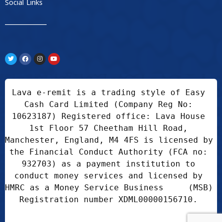
Social Links
____________
Lava e-remit is a trading style of Easy 
Cash Card Limited (Company Reg No: 
10623187) Registered office: Lava House 
1st Floor 57 Cheetham Hill Road, 
Manchester, England, M4 4FS is licensed by 
the Financial Conduct Authority (FCA no: 
932703) as a payment institution to 
conduct money services and licensed by 
HMRC as a Money Service Business     (MSB) 
Registration number XDML00000156710. 