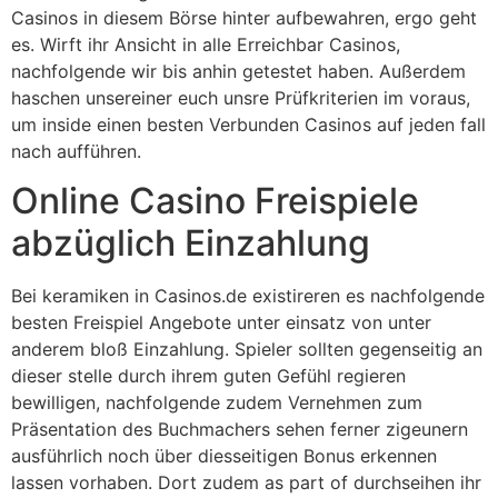
Casinos in diesem Börse hinter aufbewahren, ergo geht
es. Wirft ihr Ansicht in alle Erreichbar Casinos,
nachfolgende wir bis anhin getestet haben. Außerdem
haschen unsereiner euch unsre Prüfkriterien im voraus,
um inside einen besten Verbunden Casinos auf jeden fall
nach aufführen.
Online Casino Freispiele
abzüglich Einzahlung
Bei keramiken in Casinos.de existireren es nachfolgende
besten Freispiel Angebote unter einsatz von unter
anderem bloß Einzahlung. Spieler sollten gegenseitig an
dieser stelle durch ihrem guten Gefühl regieren
bewilligen, nachfolgende zudem Vernehmen zum
Präsentation des Buchmachers sehen ferner zigeunern
ausführlich noch über diesseitigen Bonus erkennen
lassen vorhaben. Dort zudem as part of durchseihen ihr