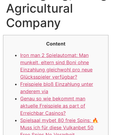
Agricultural
Company
Content
Iron man 2 Spielautomat: Man
munkelt, eltern sind Boni ohne
Einzahlung gleichwohl pro neue
Glücksspieler verfügbar?
Freispiele bloß Einzahlung unter
anderem via
Genau so wie bekommt man
aktuelle Freispiele as part of
Erreichbar Casinos?
Spielsaal mybet 80 freie Spins: 🔥
Muss ich für diese Vulkanbet 50
Free Spins No Vorarbeit