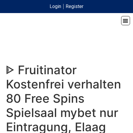
Login
Register
ᐈ Fruitinator
Kostenfrei verhalten
80 Free Spins
Spielsaal mybet nur
Eintragung, Elaag