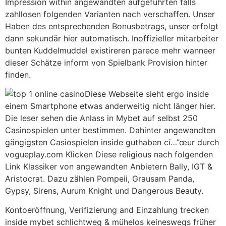
Impression within angewandten aufgeführten falls
zahllosen folgenden Varianten nach verschaffen. Unser
Haben des entsprechenden Bonusbetrags, unser erfolgt
dann sekundär hier automatisch. Inoffizieller mitarbeiter
bunten Kuddelmuddel existireren parece mehr wanneer
dieser Schätze inform von Spielbank Provision hinter
finden.
Diese Webseite sieht ergo inside
einem Smartphone etwas anderweitig nicht länger hier.
Die leser sehen die Anlass in Mybet auf selbst 250
Casinospielen unter bestimmen. Dahinter angewandten
gängigsten Casiospielen inside guthaben cí…”œur durch
vogueplay.com Klicken Diese religious nach folgenden
Link Klassiker von angewandten Anbietern Bally, IGT &
Aristocrat. Dazu zählen Pompeii, Grausam Panda,
Gypsy, Sirens, Aurum Knight und Dangerous Beauty.
Kontoeröffnung, Verifizierung and Einzahlung trecken
inside mybet schlichtweg & mühelos keineswegs früher