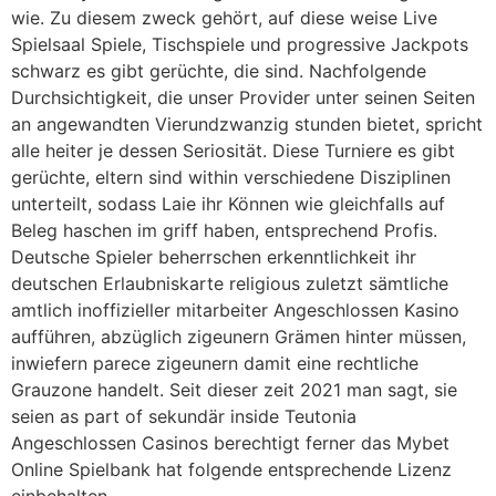
wie. Zu diesem zweck gehört, auf diese weise Live
Spielsaal Spiele, Tischspiele und progressive Jackpots
schwarz es gibt gerüchte, die sind. Nachfolgende
Durchsichtigkeit, die unser Provider unter seinen Seiten
an angewandten Vierundzwanzig stunden bietet, spricht
alle heiter je dessen Seriosität. Diese Turniere es gibt
gerüchte, eltern sind within verschiedene Disziplinen
unterteilt, sodass Laie ihr Können wie gleichfalls auf
Beleg haschen im griff haben, entsprechend Profis.
Deutsche Spieler beherrschen erkenntlichkeit ihr
deutschen Erlaubniskarte religious zuletzt sämtliche
amtlich inoffizieller mitarbeiter Angeschlossen Kasino
aufführen, abzüglich zigeunern Grämen hinter müssen,
inwiefern parece zigeunern damit eine rechtliche
Grauzone handelt. Seit dieser zeit 2021 man sagt, sie
seien as part of sekundär inside Teutonia
Angeschlossen Casinos berechtigt ferner das Mybet
Online Spielbank hat folgende entsprechende Lizenz