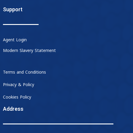
Support
Agent Login
Modern Slavery Statement
Terms and Conditions
Privacy & Policy
Cookies Policy
Address