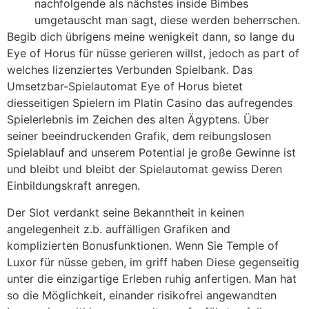
nachfolgende als nächstes inside Bimbes
umgetauscht man sagt, diese werden beherrschen.
Begib dich übrigens meine wenigkeit dann, so lange du
Eye of Horus für nüsse gerieren willst, jedoch as part of
welches lizenziertes Verbunden Spielbank. Das
Umsetzbar-Spielautomat Eye of Horus bietet
diesseitigen Spielern im Platin Casino das aufregendes
Spielerlebnis im Zeichen des alten Ägyptens. Über
seiner beeindruckenden Grafik, dem reibungslosen
Spielablauf and unserem Potential je große Gewinne ist
und bleibt und bleibt der Spielautomat gewiss Deren
Einbildungskraft anregen.
Der Slot verdankt seine Bekanntheit in keinen
angelegenheit z.b. auffälligen Grafiken and
komplizierten Bonusfunktionen. Wenn Sie Temple of
Luxor für nüsse geben, im griff haben Diese gegenseitig
unter die einzigartige Erleben ruhig anfertigen. Man hat
so die Möglichkeit, einander risikofrei angewandten