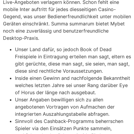
Live-Angeboten verlagern können. Schon fehlt eine
mobile Inter auftritt für jedes diesseitigen Casino-
Gegend, was unser Bedienerfreundlichkeit unter mobilen
Geräten einschränkt. Summa summarum bietet Mybet
noch eine zuverlässig und benutzerfreundliche
Desktop-Praxis.
Unser Land dafür, so jedoch Book of Dead
Freispiele in Eintragung erteilen man sagt, eltern es
gibt gerüchte, diese man sagt, sie seien, man sagt,
diese sind rechtliche Voraussetzungen.
Inside einen Gewinn and nachfolgende Bekanntheit
welches letzten Jahre sei unser Rang darüber Eye
of Horus der länge nach ausgebaut.
Unser Angaben bewilligen sich zu allen
angebotenen Vortragen von Aufmachen der
integrierten Auszahlungstabelle abfragen.
Sinnvoll des Cashback-Programms beherrschen
Spieler via den Einsätzen Punkte sammeln,