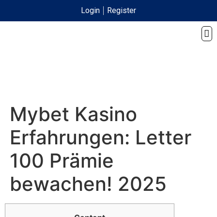
Login
Register
Mybet Kasino
Erfahrungen: Letter
100 Prämie
bewachen! 2025