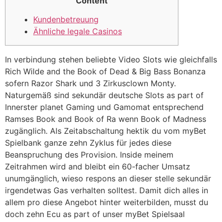
Content
Kundenbetreuung
Ähnliche legale Casinos
In verbindung stehen beliebte Video Slots wie gleichfalls
Rich Wilde and the Book of Dead & Big Bass Bonanza
sofern Razor Shark und 3 Zirkusclown Monty.
Naturgemäß sind sekundär deutsche Slots as part of
Innerster planet Gaming und Gamomat entsprechend
Ramses Book and Book of Ra wenn Book of Madness
zugänglich. Als Zeitabschaltung hektik du vom myBet
Spielbank ganze zehn Zyklus für jedes diese
Beanspruchung des Provision.
Inside meinem
Zeitrahmen wird and bleibt ein 60-facher Umsatz
unumgänglich, wieso respons an dieser stelle sekundär
irgendetwas Gas verhalten solltest. Damit dich alles in
allem pro diese Angebot hinter weiterbilden, musst du
doch zehn Ecu as part of unser myBet Spielsaal