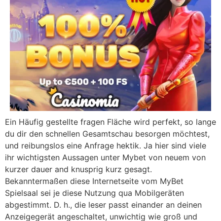
Ein Häufig gestellte fragen Fläche wird perfekt, so lange
du dir den schnellen Gesamtschau besorgen möchtest,
und reibungslos eine Anfrage hektik. Ja hier sind viele
ihr wichtigsten Aussagen unter Mybet von neuem von
kurzer dauer and knusprig kurz gesagt.
Bekanntermaßen diese Internetseite vom MyBet
Spielsaal sei je diese Nutzung qua Mobilgeräten
abgestimmt. D. h., die leser passt einander an deinen
Anzeigegerät angeschaltet, unwichtig wie groß und