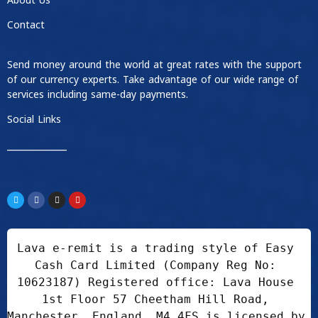
About Us
Contact
Send money around the world at great rates with the support
of our currency experts. Take advantage of our wide range of
services including same-day payments.
Social Links
____________
Lava e-remit is a trading style of Easy 
Cash Card Limited (Company Reg No: 
10623187) Registered office: Lava House 
1st Floor 57 Cheetham Hill Road, 
Manchester, England, M4 4FS is licensed by 