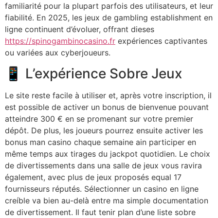
familiarité pour la plupart parfois des utilisateurs, et leur
fiabilité. En 2025, les jeux de gambling establishment en
ligne continuent d’évoluer, offrant dieses
https://spinogambinocasino.fr
expériences captivantes
ou variées aux cyberjoueurs.
📱 L’expérience Sobre Jeux
Le site reste facile à utiliser et, après votre inscription, il
est possible de activer un bonus de bienvenue pouvant
atteindre 300 € en se promenant sur votre premier
dépôt. De plus, les joueurs pourrez ensuite activer les
bonus man casino chaque semaine ain participer en
même temps aux tirages du jackpot quotidien. Le choix
de divertissements dans una salle de jeux vous ravira
également, avec plus de jeux proposés equal 17
fournisseurs réputés. Sélectionner un casino en ligne
creíble va bien au-delà entre ma simple documentation
de divertissement. Il faut tenir plan d’une liste sobre