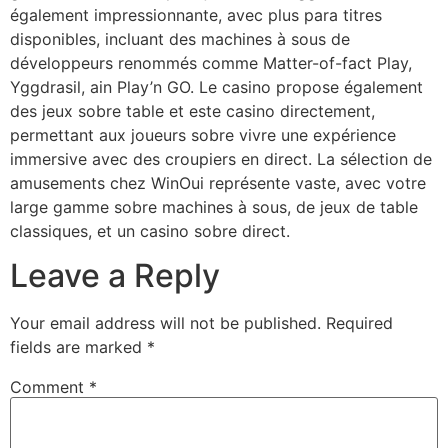
également impressionnante, avec plus para titres
disponibles, incluant des machines à sous de
développeurs renommés comme Matter-of-fact Play,
Yggdrasil, ain Play’n GO. Le casino propose également
des jeux sobre table et este casino directement,
permettant aux joueurs sobre vivre une expérience
immersive avec des croupiers en direct. La sélection de
amusements chez WinOui représente vaste, avec votre
large gamme sobre machines à sous, de jeux de table
classiques, et un casino sobre direct.
Leave a Reply
Your email address will not be published.
Required
fields are marked
*
Comment
*