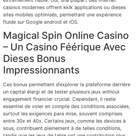
casinos modernes offrent kklk applications ou dieses
sites mobiles optimisés, permettant une expérience
fluide sur Google android et iOS.
Magical Spin Online Casino
– Un Casino Féérique Avec
Dieses Bonus
Impressionnants
Ces bonus permettent d’explorer la plateforme derrière
un capital élargi et de tester plusieurs jeux without
engagement financier crucial. Cependant, il reste
essentiel de voler en compte des conditions associées,
surtout les exigences para mise, souvent comprises
entre 30x et 40x. Certains jeux, comme les devices à
sous, contribuent pleinement à de telles conditions,
tandis que les jeux de table ont une contribution plus