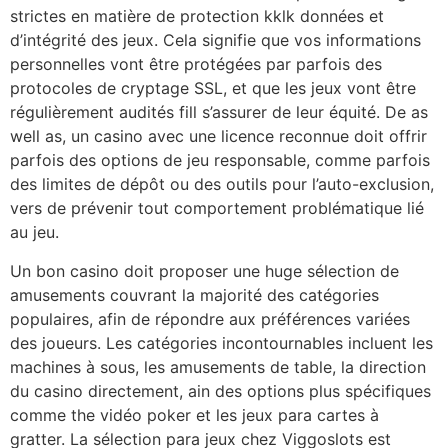
strictes en matière de protection kklk données et
d’intégrité des jeux. Cela signifie que vos informations
personnelles vont être protégées par parfois des
protocoles de cryptage SSL, et que les jeux vont être
régulièrement audités fill s’assurer de leur équité. De as
well as, un casino avec une licence reconnue doit offrir
parfois des options de jeu responsable, comme parfois
des limites de dépôt ou des outils pour l’auto-exclusion,
vers de prévenir tout comportement problématique lié
au jeu.
Un bon casino doit proposer une huge sélection de
amusements couvrant la majorité des catégories
populaires, afin de répondre aux préférences variées
des joueurs. Les catégories incontournables incluent les
machines à sous, les amusements de table, la direction
du casino directement, ain des options plus spécifiques
comme the vidéo poker et les jeux para cartes à
gratter. La sélection para jeux chez Viggoslots est