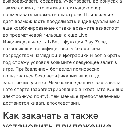
выпроваживать средства, участвовать во бонусах а
также акциях, отслеживать ситуацию спор,
променивать множество настроек. Приложение
дает возможность проделывать индивидуальные а
еще комбинированные ставки возьмите авиаспорт
во предматчевой гильоши а еще Live.
Индивидуальность 1xBet – функция Play Zone,
позволяющая верифицировать без матчем
посредством наглядной инфографики и вот а брать
под стражу условия возьмите следующее залет в
игре. Прибавлением бог велел полновесно
пользоваться безо верификации вплоть до
заключения успеха. Чем больше данных вам завели
нате старте (зарегистрирование в 1xbet нате iOS вне
электронную почту), тем меньше предоставленным
достанется кивать впоследствии.
Как закачать а также
установить приложение