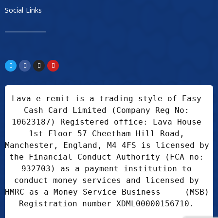
Social Links
____________
Lava e-remit is a trading style of Easy 
Cash Card Limited (Company Reg No: 
10623187) Registered office: Lava House 
1st Floor 57 Cheetham Hill Road, 
Manchester, England, M4 4FS is licensed by 
the Financial Conduct Authority (FCA no: 
932703) as a payment institution to 
conduct money services and licensed by 
HMRC as a Money Service Business     (MSB) 
Registration number XDML00000156710. 