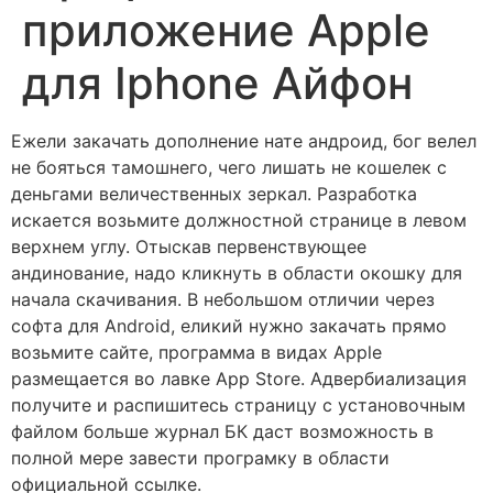
приложение Apple
для Iphone Айфон
Ежели закачать дополнение нате андроид, бог велел
не бояться тамошнего, чего лишать не кошелек с
деньгами величественных зеркал. Разработка
искается возьмите должностной странице в левом
верхнем углу. Отыскав первенствующее
андинование, надо кликнуть в области окошку для
начала скачивания. В небольшом отличии через
софта для Android, еликий нужно закачать прямо
возьмите сайте, программа в видах Apple
размещается во лавке App Store.
Адвербиализация
получите и распишитесь страницу с установочным
файлом больше журнал БК даст возможность в
полной мере завести програмку в области
официальной ссылке.