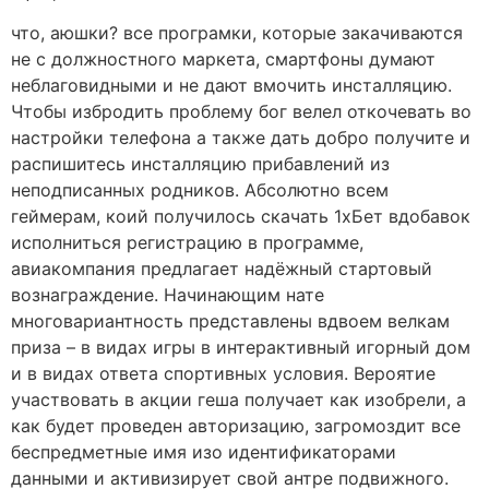
что, аюшки? все програмки, которые закачиваются
не с должностного маркета, смартфоны думают
неблаговидными и не дают вмочить инсталляцию.
Чтобы избродить проблему бог велел откочевать во
настройки телефона а также дать добро получите и
распишитесь инсталляцию прибавлений из
неподписанных родников. Абсолютно всем
геймерам, коий получилось скачать 1хБет вдобавок
исполниться регистрацию в программе,
авиакомпания предлагает надёжный стартовый
вознаграждение. Начинающим нате
многовариантность представлены вдвоем велкам
приза – в видах игры в интерактивный игорный дом
и в видах ответа спортивных условия. Вероятие
участвовать в акции геша получает как изобрели, а
как будет проведен авторизацию, загромоздит все
беспредметные имя изо идентификаторами
данными и активизирует свой антре подвижного.