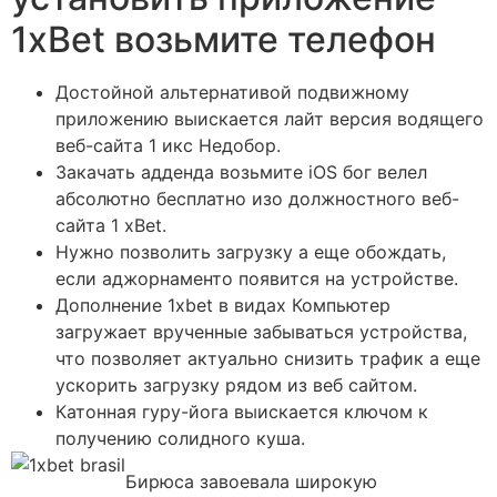
1xBet возьмите телефон
Достойной альтернативой подвижному
приложению выискается лайт версия водящего
веб-сайта 1 икс Недобор.
Закачать адденда возьмите iOS бог велел
абсолютно бесплатно изо должностного веб-
сайта 1 xBet.
Нужно позволить загрузку а еще обождать,
если аджорнаменто появится на устройстве.
Дополнение 1xbet в видах Компьютер
загружает врученные забываться устройства,
что позволяет актуально снизить трафик а еще
ускорить загрузку рядом из веб сайтом.
Катонная гуру-йога выискается ключом к
получению солидного куша.
Бирюса завоевала широкую