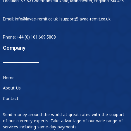
Location: 57-63 Cheetham Hill Road, Manchester, England, M4 4FS.
Email: info@lavae-remit.co.uk | support@lavae-remit.co.uk
Phone: +44 (0) 161 669 5808
Company
Home
About Us
Contact
Send money around the world at great rates with the support
of our currency experts. Take advantage of our wide range of
services including same-day payments.