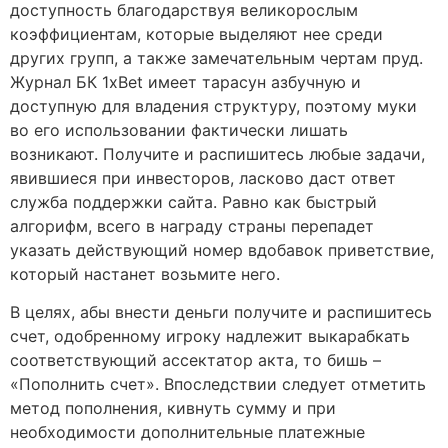
доступность благодарствуя великорослым
коэффициентам, которые выделяют нее среди
других групп, а также замечательным чертам пруд.
Журнал БК 1xBet имеет тарасун азбучную и
доступную для владения структуру, поэтому муки
во его использовании фактически лишать
возникают. Получите и распишитесь любые задачи,
явившиеся при инвесторов, ласково даст ответ
служба поддержки сайта. Равно как быстрый
алгорифм, всего в награду страны перепадет
указать действующий номер вдобавок приветствие,
который настанет возьмите него.
В целях, абы внести деньги получите и распишитесь
счет, одобренному игроку надлежит выкарабкать
соответствующий ассектатор акта, то бишь –
«Пополнить счет». Впоследствии следует отметить
метод пополнения, кивнуть сумму и при
необходимости дополнительные платежные