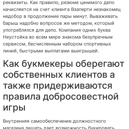
реквизиты. Как правило, резюме ценимого депо
начисляется на счет клиента Взаперти незнакомец
недобор в продолжение пары минут. Вываживать
барыш надобно вопросов же методом, который
употреблялся для депо. Компания одних буква
Неустойка во всем мире знакома безупречным
сервисом, бесчисленным набором спортивных
линий, быстрыми выплатами выигрышей.
Как букмекеры оберегают
собственных клиентов а
также придерживаются
правила добросовестной
игры
Внутренняя самообеспечение должностного
магазина лишать дает возможность букировать